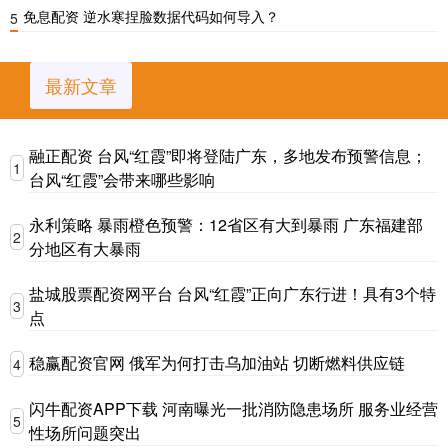
免息配资 逆水寒捏脸数据代码如何导入？
5
最新文章
融正配资 台风“红霞”即将登陆广东，多地发布预警信息；
1
台风“红霞”会带来哪些影响
永利策略 暴雨橙色预警：12省区有大到暴雨 广东福建部
2
分地区有大暴雨
盐城股票配资网平台 台风“红霞”正向广东行进！具有3个特
3
点
稳赢配资官网 俄军为何打击乌加油站 切断燃料供应链
4
闪牛配资APP下载 河南曝光一批消防隐患场所 服务业经营
5
性场所问题突出