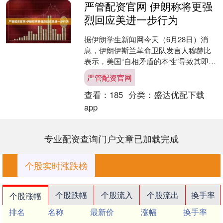
严管配资官网 伊朗称将更强
烈回应美进一步行为
据伊朗学生新闻网今天（6月28日）消
息，伊朗伊斯兰革命卫队发言人穆赫比
表示，美国“自相矛盾的本性”导致其即使
在最敏感的时刻，包括在美伊谈判期间
严管配资官网
也会采取破坏稳定的....
查看：
185
分类：
盛达优配下载
app
专业配资查询门户文章已加载完成
个股实时涨跌榜
个股跌幅
个股流入
个股流出
换手率
个股涨幅
排名
名称
最新价
涨幅
换手率