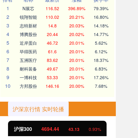
1
N展芯
116.52
396.89%
79.39%
2
锐翔智能
110.02
20.21%
16.80%
3
志特新材
14.8
20.03%
14.18%
4
博腾股份
20.44
20.02%
14.77%
5
近岸蛋白
46.72
20.01%
5.62%
6
毕得医药
61.6
20.01%
6.12%
7
五洲医疗
83.62
20.01%
18.37%
8
耐科装备
49.67
20.01%
6.83%
9
一博科技
53.33
20.01%
17.26%
10
方邦股份
146.16
20.00%
7.68%
沪深京行情 实时轮播
沪深300
4694.44
北
43.13
0.93%