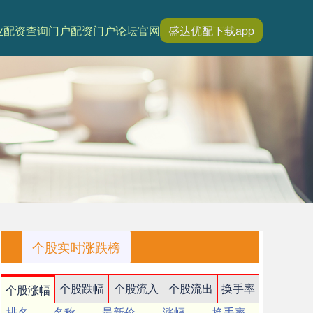
业配资查询门户
配资门户论坛官网
盛达优配下载app
个股实时涨跌榜
个股跌幅
个股流入
个股流出
换手率
个股涨幅
排名
名称
最新价
涨幅
换手率