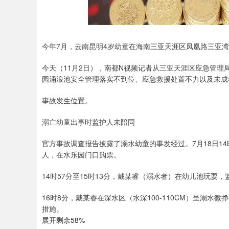
今年7月，云南昆明4岁幼童在海南三亚天涯区凤凰路三亚
今天（11月2日），南都N视频记者从三亚天涯区应急管
园涌浪池安全管理落实不到位、应急救援处置不力以及未成
事故发生位置。
溺亡幼童出事时监护人未陪同
官方事故调查报告披露了溺水幼童的事发经过。7月18日1
人，在水乐园门口购票。
14时57分至15时13分，戴某睿（溺水者）在幼儿池玩耍
16时8分，戴某睿在深水区（水深100-110CM）呈溺
措施。
展开剩余58%