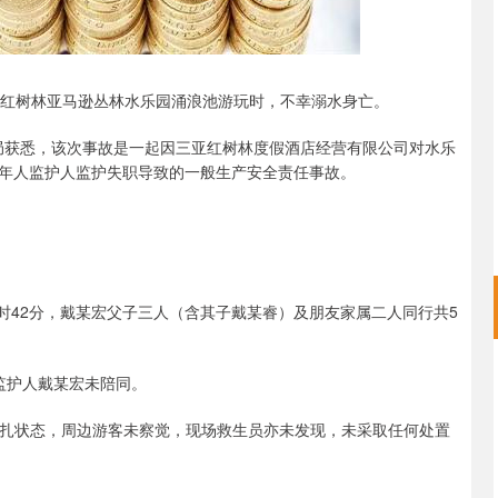
湾红树林亚马逊丛林水乐园涌浪池游玩时，不幸溺水身亡。
理局获悉，该次事故是一起因三亚红树林度假酒店经营有限公司对水乐
年人监护人监护失职导致的一般生产安全责任事故。
4时42分，戴某宏父子三人（含其子戴某睿）及朋友家属二人同行共5
，监护人戴某宏未陪同。
水微挣扎状态，周边游客未察觉，现场救生员亦未发现，未采取任何处置