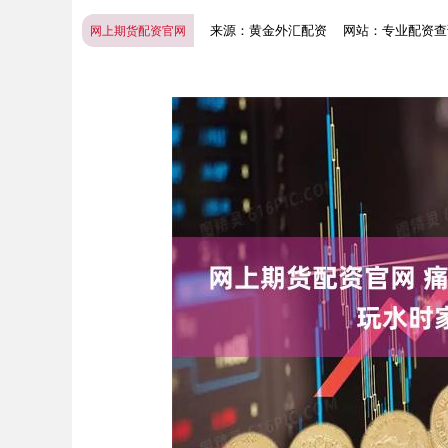
来源：黄金外汇配资
网站：专业配资查
网上期货配资官网
上证指数
3940.04
.40
2.13%
39.68
1.