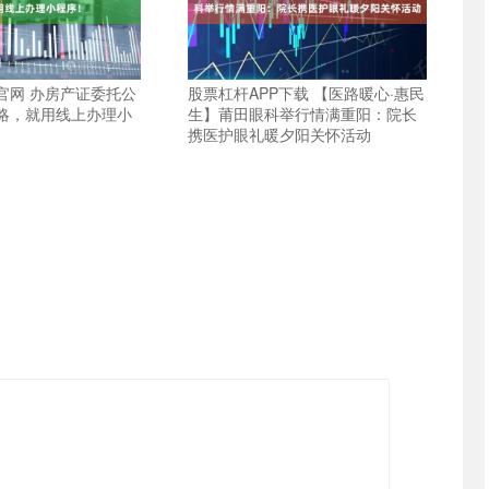
官网 办房产证委托公
股票杠杆APP下载 【医路暖心·惠民
略，就用线上办理小
生】莆田眼科举行情满重阳：院长
携医护眼礼暖夕阳关怀活动