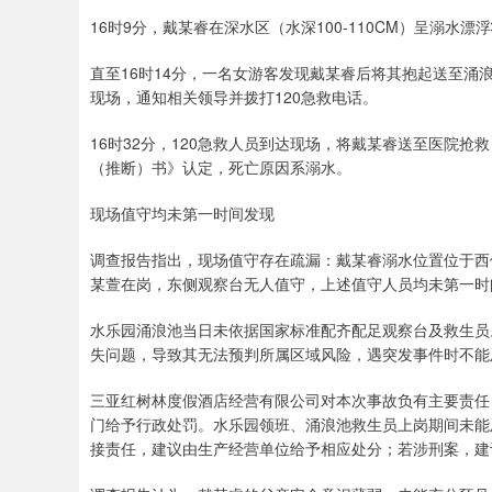
16时9分，戴某睿在深水区（水深100-110CM）呈溺
直至16时14分，一名女游客发现戴某睿后将其抱起送至
现场，通知相关领导并拨打120急救电话。
16时32分，120急救人员到达现场，将戴某睿送至医院
（推断）书》认定，死亡原因系溺水。
现场值守均未第一时间发现
调查报告指出，现场值守存在疏漏：戴某睿溺水位置位于西
某萱在岗，东侧观察台无人值守，上述值守人员均未第一时
水乐园涌浪池当日未依据国家标准配齐配足观察台及救生员
失问题，导致其无法预判所属区域风险，遇突发事件时不能
三亚红树林度假酒店经营有限公司对本次事故负有主要责任
门给予行政处罚。水乐园领班、涌浪池救生员上岗期间未能
接责任，建议由生产经营单位给予相应处分；若涉刑案，建