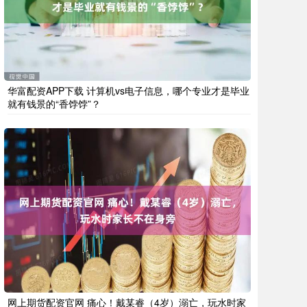
华富配资APP下载 计算机vs电子信息，哪个专业才是毕业
就有钱景的“香饽饽”？
网上期货配资官网 痛心！戴某睿（4岁）溺亡，玩水时家