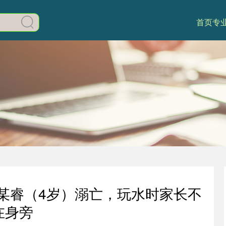
首页
专
某睿（4岁）溺亡，玩水时家长不
在身旁