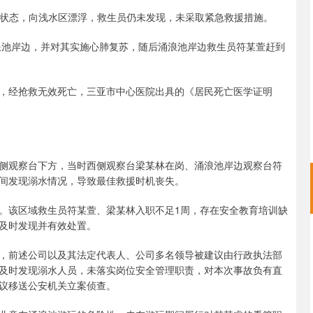
水漂浮状态，向浅水区漂浮，救生员仍未发现，未采取紧急救援措施。
涌浪池岸边，并对其实施心肺复苏，随后涌浪池岸边救生员符某萱赶到
抢救，经抢救无效死亡，三亚市中心医院出具的《居民死亡医学证明
侧观察台下方，当时西侧观察台梁某林在岗、涌浪池岸边观察台符
间发现溺水情况，导致最佳救援时机丧失。
。该区域救生员符某萱、梁某林入职不足1周，存在安全教育培训缺
及时发现并有效处置。
，前述公司以及其法定代表人、公司多名领导被建议由行政执法部
及时发现溺水人员，未落实岗位安全管理职责，对本次事故负有直
议移送公安机关立案侦查。