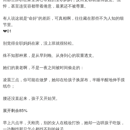
悴，甚至连笑容都带着倦意，最累还不被尊重。
有人说这就是“命好”的差距，可真相啊，往往藏在那些不为人知的细
节里。
💔01
别觉得全职妈妈在家，没上班就很轻松。
殊不知那种累，是从早到晚、从身到心的双重透支。
她们的衰老啊，不是一夜之间被时间偷走的：
凌晨三点，你可能在做梦，她却在给孩子换尿布，半睡半醒地伸手摸
纸巾；
腰还没直起来，孩子又开始哭。
展开剩余85%
早上六点半，天刚亮，别的女人在梳妆打扮，她却一边哄孩子吃饭，
一边翻找那只怎么都找不到的袜子。