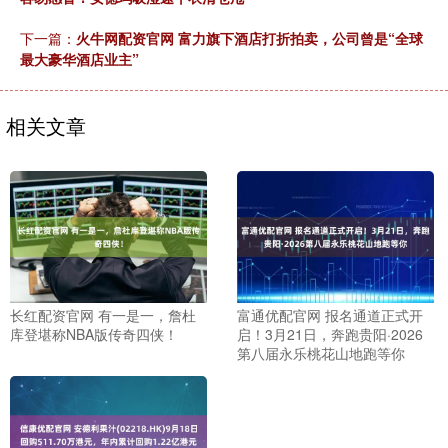
下一篇：
火牛网配资官网 富力旗下酒店打折拍卖，公司曾是“全球
最大豪华酒店业主”
相关文章
长红配资官网 有一是一，詹杜
富通优配官网 报名通道正式开
库登堪称NBA版传奇四侠！
启！3月21日，奔跑贵阳·2026
第八届永乐桃花山地跑等你