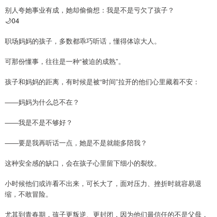
别人夸她事业有成，她却偷偷想：我是不是亏欠了孩子？
🌙04
职场妈妈的孩子，多数都乖巧听话，懂得体谅大人。
可那份懂事，往往是一种“被迫的成熟”。
孩子和妈妈的距离，有时候是被“时间”拉开的他们心里藏着不安：
——妈妈为什么总不在？
——我是不是不够好？
——要是我再听话一点，她是不是就能多陪我？
这种安全感的缺口，会在孩子心里留下细小的裂纹。
小时候他们或许看不出来，可长大了，面对压力、挫折时就容易退
缩，不敢冒险。
尤其到青春期，孩子更叛逆、更封闭，因为他们最信任的不是父母，