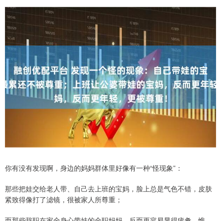
你有没有发现啊，身边的妈妈群体里好像有一种“怪现象”：
那些把娃交给老人带、自己去上班的宝妈，脸上总是气色不错，皮肤
紧致得像打了滤镜，很被家人所尊重；
而那些辞职在家全身心带娃的全职妈妈，反而更容易显得疲惫、憔