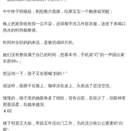
中午终于哄睡娃，刚想敷片面膜，结果宝宝一个翻身就哭醒；
晚上把家里收拾得一尘不染，还得顺手洗几件脏衣服，连坐下来喝口
热水的时间都奢侈。
时间对全职妈妈来说，是被切成碎片的。
她们没有整块属于自己的时间，想看本书，手机就“叮”的一声跳出家
长群99+；
想运动一下，孩子又在那喊“妈妈！”
就这样，面膜干在脸上、咖啡凉在桌上、头发油了还没空洗。
慢慢的，镜子里的她眼角多了细纹，背有点驼，笑容少了，但眼神里
那股温柔，却越来越深。
🌷02
楼下邻居王大姐，带娃五年没出门工作，为此没少挨公公婆婆的“白
眼”。