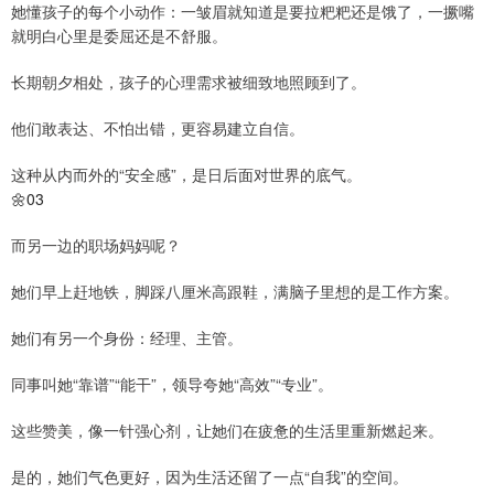
她懂孩子的每个小动作：一皱眉就知道是要拉粑粑还是饿了，一撅嘴
就明白心里是委屈还是不舒服。
长期朝夕相处，孩子的心理需求被细致地照顾到了。
他们敢表达、不怕出错，更容易建立自信。
这种从内而外的“安全感”，是日后面对世界的底气。
🌼03
而另一边的职场妈妈呢？
她们早上赶地铁，脚踩八厘米高跟鞋，满脑子里想的是工作方案。
她们有另一个身份：经理、主管。
同事叫她“靠谱”“能干”，领导夸她“高效”“专业”。
这些赞美，像一针强心剂，让她们在疲惫的生活里重新燃起来。
是的，她们气色更好，因为生活还留了一点“自我”的空间。