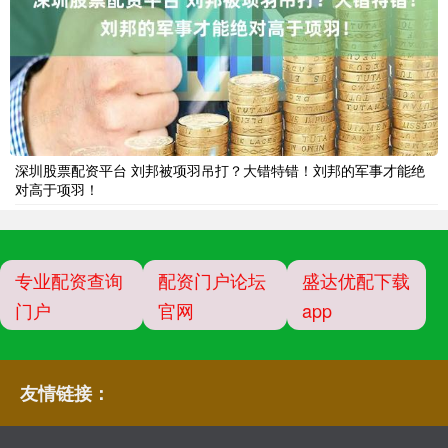
深圳股票配资平台 刘邦被项羽吊打？大错特错！刘邦的军事才能绝
对高于项羽！
专业配资查询
配资门户论坛
盛达优配下载
门户
官网
app
友情链接：