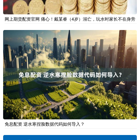
网上期货配资官网 痛心！戴某睿（4岁）溺亡，玩水时家长不在身旁
免息配资 逆水寒捏脸数据代码如何导入？