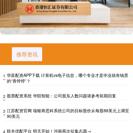
推荐资讯
华富配资APP下载 计算机vs电子信息，哪个专业才是毕业就有钱景
1
的“香饽饽”？
股票配资系统 华阳智能：公司股东人数问题请参考前期回复
2
江苏配资官网 瑞银将思科系统公司的目标股价从每股88美元上调至
3
90美元
联丰优配平台 明天开始！河南再次征集志愿→
4