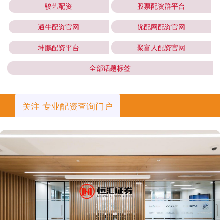
骏艺配资
股票配资群平台
通牛配资官网
优配网配资官网
坤鹏配资平台
聚富人配资官网
全部话题标签
关注 专业配资查询门户