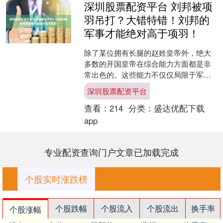
深圳股票配资平台 刘邦被项
羽吊打？大错特错！刘邦的
军事才能绝对高于项羽！
除了某位拥有长腿的赵姓皇帝外，绝大
多数的开国皇帝在综合能力方面都是非
常出色的。这些能力不仅仅局限于军
事，还包括政治、经济等多个方面。而
深圳股票配资平台
在这些能力中，个人认为最重....
查看：
214
分类：
盛达优配下载
app
专业配资查询门户文章已加载完成
个股实时涨跌榜
个股跌幅
个股流入
个股流出
换手率
个股涨幅