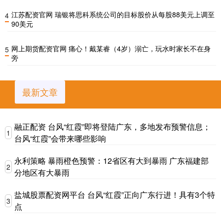
江苏配资官网 瑞银将思科系统公司的目标股价从每股88美元上调至
4
90美元
网上期货配资官网 痛心！戴某睿（4岁）溺亡，玩水时家长不在身
5
旁
最新文章
融正配资 台风“红霞”即将登陆广东，多地发布预警信息；
1
台风“红霞”会带来哪些影响
永利策略 暴雨橙色预警：12省区有大到暴雨 广东福建部
2
分地区有大暴雨
盐城股票配资网平台 台风“红霞”正向广东行进！具有3个特
3
点