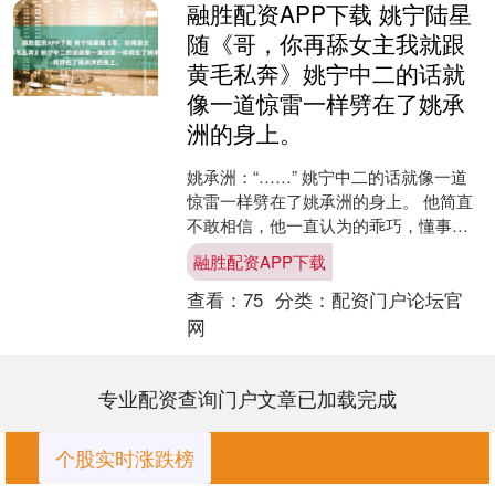
融胜配资APP下载 姚宁陆星
随《哥，你再舔女主我就跟
黄毛私奔》姚宁中二的话就
像一道惊雷一样劈在了姚承
洲的身上。
姚承洲：“……” 姚宁中二的话就像一道
惊雷一样劈在了姚承洲的身上。 他简直
不敢相信，他一直认为的乖巧，懂事，
体贴的妹妹，什么时候思想变得这么歪
融胜配资APP下载
了？ 他家家风不这....
查看：
75
分类：
配资门户论坛官
网
专业配资查询门户文章已加载完成
个股实时涨跌榜