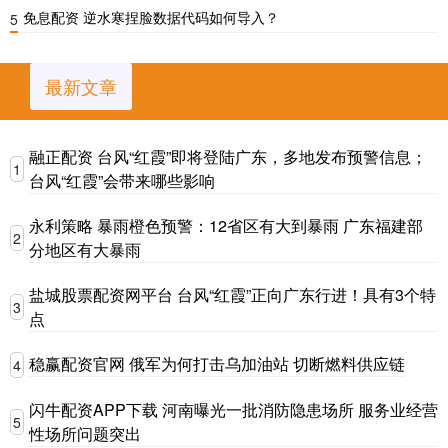
免息配资 逆水寒捏脸数据代码如何导入？
5
最新文章
融正配资 台风“红霞”即将登陆广东，多地发布预警信息；
1
台风“红霞”会带来哪些影响
永利策略 暴雨橙色预警：12省区有大到暴雨 广东福建部
2
分地区有大暴雨
盐城股票配资网平台 台风“红霞”正向广东行进！具有3个特
3
点
稳赢配资官网 俄军为何打击乌加油站 切断燃料供应链
4
闪牛配资APP下载 河南曝光一批消防隐患场所 服务业经营
5
性场所问题突出