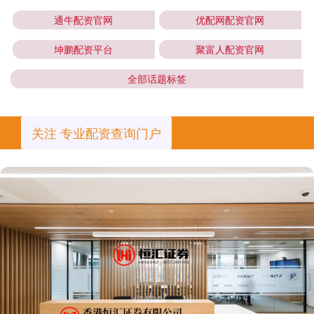
通牛配资官网
优配网配资官网
坤鹏配资平台
聚富人配资官网
全部话题标签
关注 专业配资查询门户