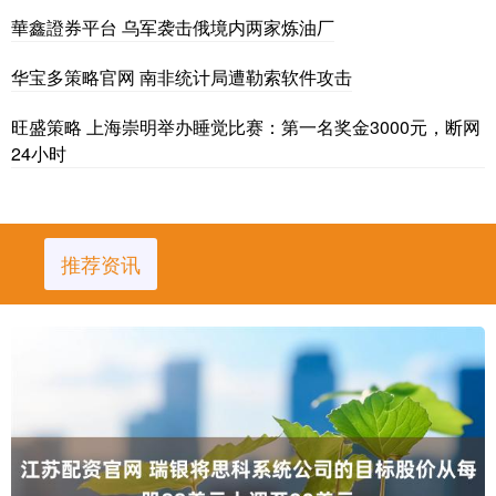
華鑫證券平台 乌军袭击俄境内两家炼油厂
华宝多策略官网 南非统计局遭勒索软件攻击
旺盛策略 上海崇明举办睡觉比赛：第一名奖金3000元，断网
24小时
推荐资讯