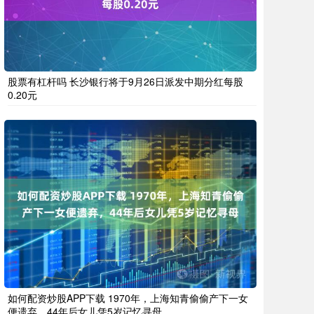
股票有杠杆吗 长沙银行将于9月26日派发中期分红每股
0.20元
如何配资炒股APP下载 1970年，上海知青偷偷产下一女
便遗弃，44年后女儿凭5岁记忆寻母