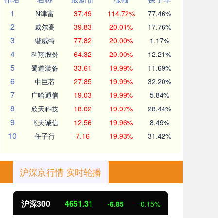
1
N津富
37.49
114.72%
77.46%
2
威尔高
39.83
20.01%
17.76%
3
锴威特
77.82
20.00%
1.17%
4
科翔股份
64.32
20.00%
12.21%
5
蜀道装备
33.61
19.99%
11.69%
6
中巨芯
27.85
19.99%
32.20%
7
广哈通信
19.03
19.99%
5.84%
8
欣天科技
18.02
19.97%
28.44%
9
飞天诚信
12.56
19.96%
8.49%
10
任子行
7.16
19.93%
31.42%
沪深京行情 实时轮播
北证50
1122.88
创
3.42
0.30%