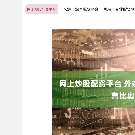
来源：源万配资平台
网站：专业配资查
网上炒股配资平台
深证成指
14110.12
.92
0.57%
-34.08
-0