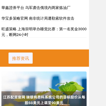
華鑫證券平台 乌军袭击俄境内两家炼油厂
华宝多策略官网 南非统计局遭勒索软件攻击
旺盛策略 上海崇明举办睡觉比赛：第一名奖金3000
元，断网24小时
推荐资讯