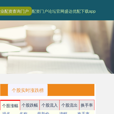
专业配资查询门户
配资门户论坛官网
盛达优配下载app
个股实时涨跌榜
个股跌幅
个股流入
个股流出
换手率
个股涨幅
排名
名称
最新价
涨幅
换手率