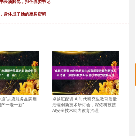
秘书长潘黔昆，拟任县委书记
胖，身体成了她的票房密码
小通”志愿服务品牌启
卓越汇配资 AI时代研究生教育质量
护“一老一新”
治理创新技术研讨会，深侬科技携
AI安全技术助力教育治理