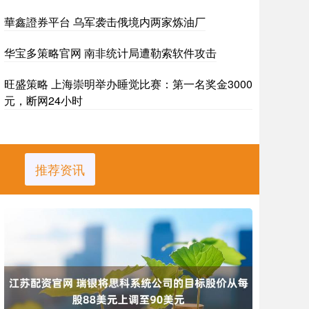
華鑫證券平台 乌军袭击俄境内两家炼油厂
华宝多策略官网 南非统计局遭勒索软件攻击
旺盛策略 上海崇明举办睡觉比赛：第一名奖金3000
元，断网24小时
推荐资讯