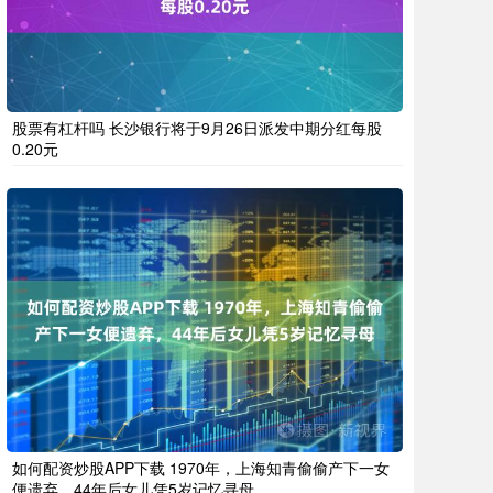
股票有杠杆吗 长沙银行将于9月26日派发中期分红每股
0.20元
如何配资炒股APP下载 1970年，上海知青偷偷产下一女
便遗弃，44年后女儿凭5岁记忆寻母