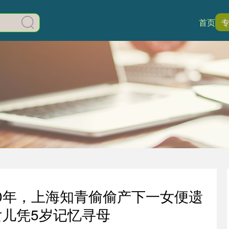
首页
70年，上海知青偷偷产下一女便遗
女儿凭5岁记忆寻母