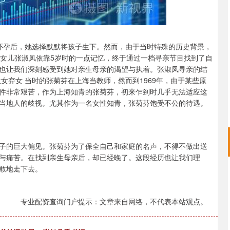
外怀孕后，她选择默默将孩子生下。然而，由于当时特殊的历史背景，
，女儿张淑凤依靠5岁时的一点记忆，终于通过一档寻亲节目找到了自
也让我们深刻感受到她对亲生母亲的渴望与执着。张淑凤寻亲的结
女弃女 当时的张菊芬在上海当教师，然而到1969年，由于某些原
件非常艰苦，作为上海知青的张菊芬，初来乍到时几乎无法适应这
当地人的歧视。尤其作为一名女性知青，张菊芬饱受不公的待遇。
子的巨大偏见。张菊芬为了保全自己和家庭的名声，不得不做出送
与痛苦。在找到亲生母亲后，却已经晚了。这段经历也让我们理
敢地走下去。
专业配资查询门户提示：文章来自网络，不代表本站观点。