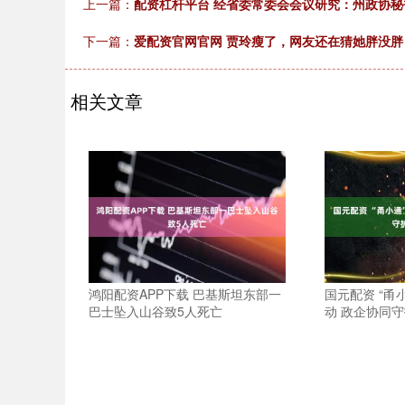
上一篇：
配资杠杆平台 经省委常委会会议研究：州政协
下一篇：
爱配资官网官网 贾玲瘦了，网友还在猜她胖没
相关文章
鸿阳配资APP下载 巴基斯坦东部一
国元配资 “甬
巴士坠入山谷致5人死亡
动 政企协同守