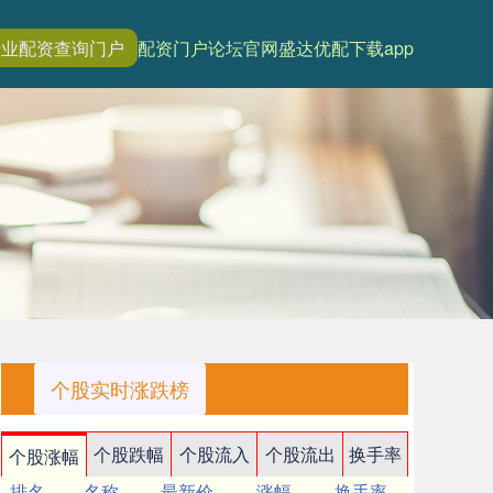
专业配资查询门户
配资门户论坛官网
盛达优配下载app
个股实时涨跌榜
个股跌幅
个股流入
个股流出
换手率
个股涨幅
排名
名称
最新价
涨幅
换手率