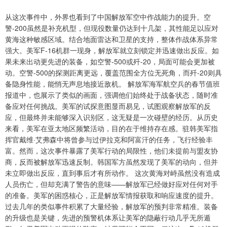
从这次事件中，外界也看到了中国解放军空中作战能力的提升。空
警-200虽然是补充机型，但现役数量仍达到十几架，其性能足以应对
黄海这种敏感区域。结合地面雷达和卫星的支持，整体作战体系异常
强大。美军F-16机群一现身，解放军就立刻锁定并迅速做出反应。如
果未来出动更先进的装备，如空警-500或歼-20，局面可能会更加被
动。空警-500的探测距离更远，覆盖范围全方位无死角，而歼-20则具
备隐身性能，能悄无声息地接近敌机。 解放军海军航空兵的春节值班
报道中，也展示了类似的画面，强调他们始终处于战备状态，随时准
备应对任何挑战。美军的试探意图显而易见，试图观察解放军的反
应，但最终并未能够深入识别区，这无疑是一次碰壁的经历。从历史
来看，美军在亚太地区频繁活动，目的在于维持存在感。驻韩美军指
挥官戴维·艾弗森中将曾参与过伊拉克和阿富汗的任务，飞行经验丰
富。然而，这次事件暴露了美军行动的局限性，他们未提前与盟友协
商，反而被解放军迅速反制。韩国军方虽然发现了美军的动向，但并
未立即做出反应，直到事后才有所动作。 这次黄海对峙虽然没有造成
人员伤亡，但却充满了警告的意味——解放军已经做好应对任何对手
的准备。美军的困惑核心，正是解放军情报获取和响应速度的提升。
过去几年的类似事件积累了大量经验，解放军的预判非常精准。装备
的升级也是关键，先进的预警机体系让美军的隐蔽行动几乎无所遁