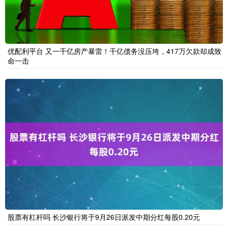
优配利平台 又一千亿房产暴雷！千亿债务没压垮，417万欠款却成致
命一击
股票有杠杆吗 长沙银行将于9月26日派发中期分红每股0.20元