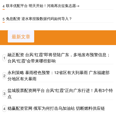
联丰优配平台 明天开始！河南再次征集志愿→
4
免息配资 逆水寒捏脸数据代码如何导入？
5
最新文章
融正配资 台风“红霞”即将登陆广东，多地发布预警信息；
1
台风“红霞”会带来哪些影响
永利策略 暴雨橙色预警：12省区有大到暴雨 广东福建部
2
分地区有大暴雨
盐城股票配资网平台 台风“红霞”正向广东行进！具有3个特
3
点
稳赢配资官网 俄军为何打击乌加油站 切断燃料供应链
4