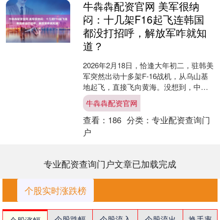
牛犇犇配资官网 美军很纳
闷：十几架F16起飞连韩国
都没打招呼，解放军咋就知
道？
2026年2月18日，恰逢大年初二，驻韩美
军突然出动十多架F-16战机，从乌山基
地起飞，直接飞向黄海。没想到，中国
战机很快出现，双方在公海上空展开了
牛犇犇配资官网
一场短暂的对....
查看：
186
分类：
专业配资查询门
户
专业配资查询门户文章已加载完成
个股实时涨跌榜
个股跌幅
个股流入
个股流出
换手率