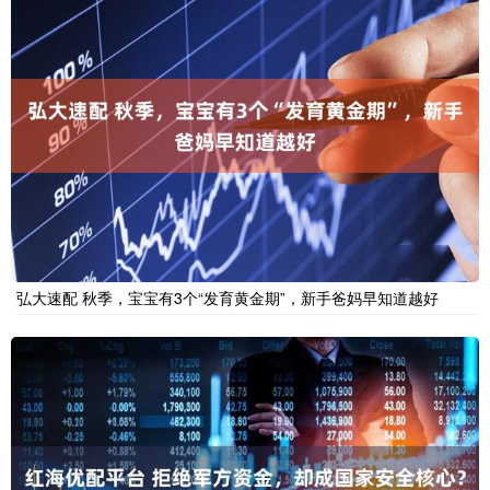
弘大速配 秋季，宝宝有3个“发育黄金期”，新手爸妈早知道越好