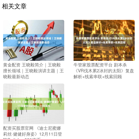
相关文章
黄金配资 王晓毅简介｜王晓毅
牛管家股票配资平台 剧本杀
擅长领域｜王晓毅演讲主题｜王
《VR伐木累2冰封的太阳》复盘
晓毅最新动态
解析+线索串联+线索回顾
配资买股票官网 《迪士尼蜜娜
莉丝·健健好身姿》12月11日登