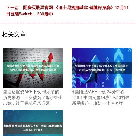
下一篇：
配资买股票官网 《迪士尼蜜娜莉丝·健健好身姿》12月11
日登陆Switch，339港币
相关文章
盈盛达配资APP下载 母亲节的
创融配资APP下载 24分钟砍
历史来源：一女孩为了母亲终生
138！中国女篮14岁1米83前锋
未嫁，终于完成母亲遗愿
新星崛起：攻防一体冲奖牌