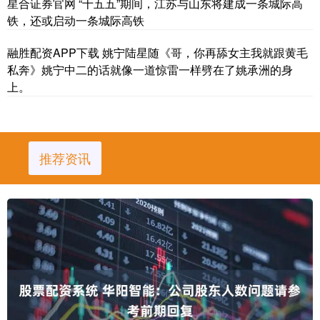
星合证券官网 “十五五”期间，江苏与山东将建成一条城际高
铁，还或启动一条城际高铁
融胜配资APP下载 姚宁陆星随《哥，你再舔女主我就跟黄毛
私奔》姚宁中二的话就像一道惊雷一样劈在了姚承洲的身
上。
推荐资讯