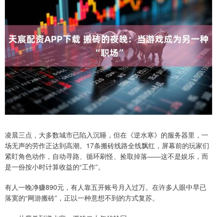
凌晨三点，大多数城市已陷入沉睡，但在《逆水寒》的服务器里，一
场无声的劳作正达到高潮。17条搬砖线路全线飘红，屏幕前的玩家们
紧盯角色动作，自动寻路、循环刷怪、捡取掉落——这不是娱乐，而
是一份按小时计算收益的“工作”。
有人一晚净赚890元，有人靠五开账号月入过万。在许多人眼中早已
落寞的“网游搬砖”，正以一种意想不到的方式复苏。