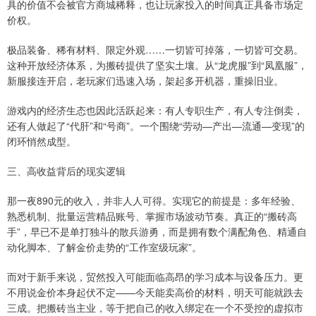
具的价值不会被官方商城稀释，也让玩家投入的时间真正具备市场定
价权。
极品装备、稀有材料、限定外观……一切皆可掉落，一切皆可交易。
这种开放经济体系，为搬砖提供了坚实土壤。从“龙虎服”到“凤凰服”，
新服接连开启，老玩家们迅速入场，架起多开机器，重操旧业。
游戏内的经济生态也因此活跃起来：有人专职生产，有人专注倒卖，
还有人做起了“代肝”和“号商”。一个围绕“劳动—产出—流通—变现”的
闭环悄然成型。
三、高收益背后的现实逻辑
那一夜890元的收入，并非人人可得。实现它的前提是：多年经验、
熟悉机制、批量运营精品账号、掌握市场波动节奏。真正的“搬砖高
手”，早已不是单打独斗的散兵游勇，而是拥有数个满配角色、精通自
动化脚本、了解金价走势的“工作室级玩家”。
而对于新手来说，贸然投入可能面临高昂的学习成本与设备压力。更
不用说金价本身起伏不定——今天能卖高价的材料，明天可能就跌去
三成。把搬砖当主业，等于把自己的收入绑定在一个不受控的虚拟市