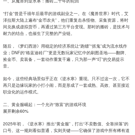
一、从魔兽到逆水寒：搬砖二十年的轮回
“打金”曾是千禧年后最早的游戏副业之一。在《魔兽世界》时代，艾
泽拉斯大陆上遍布“金币农夫”，他们重复击杀怪物、采集资源，将时
间兑换成虚拟货币，再通过第三方平台变现。那时的搬砖，是技术与
耐力的结合，也催生了完整的产业链。
随后，《梦幻西游》用稳定的经济系统让“跑镖”“抓鬼”成为流水线作
业；DNF的“格蓝迪砖厂”更是无数玩家记忆中的刷图圣地——翻牌、
捡金币、卖装备，一套动作重复千遍，只为那一声“叮”的交易提示
音。
如今，这些经典场景似乎正在《逆水寒》重现。只不过这一次，它不
再只是边缘玩家的小打小闹，而是形成了一套成熟、高效、甚至接近
职业化的运作模式。
二、黄金服崛起：一个允许“致富”的游戏环境
展开剩余60%
2025年初，《逆水寒》推出“黄金服”，打出“不卖数值、全靠掉落”的
口号。这一规则看似普通，实则关键——它确保了游戏中所有稀有道