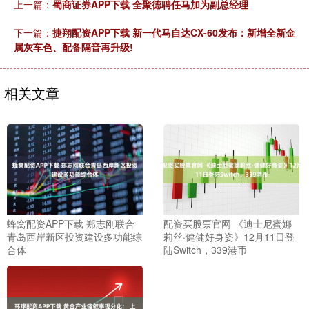
上一篇：
蜀商证券APP下载 全聚德聘任马加为副总经理
下一篇：
捷翔配资APP下载 新一代马自达CX-60发布：新增全新金
属灰车色、配备隔音再升级!
相关文章
蜂窝配资APP下载 郑志刚联合
配资买股票官网 《迪士尼蜜娜
青岛西岸新区投资建设多功能综
莉丝·健健好身姿》12月11日登
合体
陆Switch，339港币