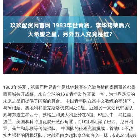
1983年盛夏，第四届世界青年足球锦标赛在充满热情的墨西哥首都墨
西哥城拉开战幕。来自全球的16支青年劲旅齐聚一堂，为世界足坛的
未来之星们提供了闪耀的舞台。 中国青年队在高丰文教练的率领下，
与阿根廷、奥地利和捷克斯洛伐克同处C组。亚洲另一支劲旅韩国队
则与东道主墨西哥、苏格兰和澳大利亚分在A组。B组别中，乌拉圭、
波兰、美国和科特迪瓦展开激烈角逐，而D组则汇聚了巴西、尼日利
亚、荷兰和苏联等传统强队。 中国队的征程充满挑战：首战0-5不敌
实力强劲的阿根廷队；次战虽由麦超和李华筠各入一球，仍以2-3惜败