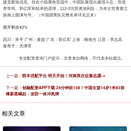
捷克斯洛伐克。但在小组赛收官战中，中国队展现出顽强斗志，凭借
李华筠、郭亿军和段举的进球，以3-0完胜奥地利队，为本次世青赛之
旅画上圆满句号。 （中国国青队完整名单详见文末）
展开剩余42%
四川：朱平 广州：麦超 广东：郭亿军 上海：柳海光 江苏：李志高
发布于：天津市
专业配资查询门户提示：文章来自网络，不代表本站观点。
上一篇：
联丰优配平台 明天开始！河南再次征集志愿→
下一篇：
创融配资APP下载 24分钟砍138！中国女篮14岁1米83前
锋新星崛起：攻防一体冲奖牌
相关文章