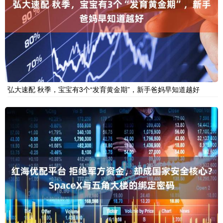
弘大速配 秋季，宝宝有3个“发育黄金期”，新手爸妈早知道越好