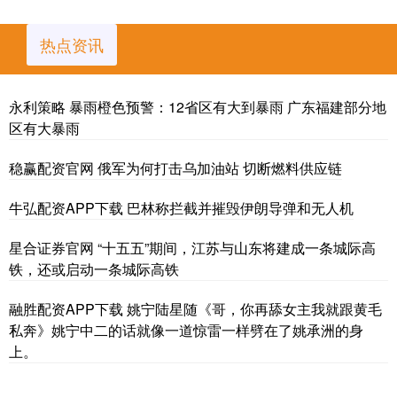
热点资讯
永利策略 暴雨橙色预警：12省区有大到暴雨 广东福建部分地
区有大暴雨
稳赢配资官网 俄军为何打击乌加油站 切断燃料供应链
牛弘配资APP下载 巴林称拦截并摧毁伊朗导弹和无人机
星合证券官网 “十五五”期间，江苏与山东将建成一条城际高
铁，还或启动一条城际高铁
融胜配资APP下载 姚宁陆星随《哥，你再舔女主我就跟黄毛
私奔》姚宁中二的话就像一道惊雷一样劈在了姚承洲的身
上。