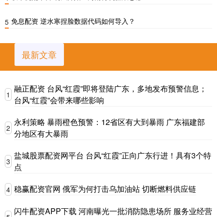
免息配资 逆水寒捏脸数据代码如何导入？
5
最新文章
融正配资 台风“红霞”即将登陆广东，多地发布预警信息；
1
台风“红霞”会带来哪些影响
永利策略 暴雨橙色预警：12省区有大到暴雨 广东福建部
2
分地区有大暴雨
盐城股票配资网平台 台风“红霞”正向广东行进！具有3个特
3
点
稳赢配资官网 俄军为何打击乌加油站 切断燃料供应链
4
闪牛配资APP下载 河南曝光一批消防隐患场所 服务业经营