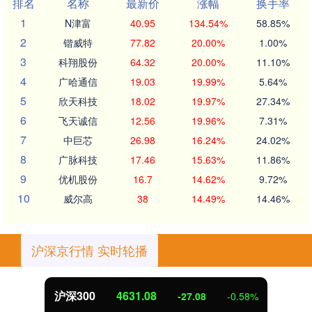
排名
名称
最新价
涨幅
换手率
1
N津富
40.95
134.54%
58.85%
2
锴威特
77.82
20.00%
1.00%
3
科翔股份
64.32
20.00%
11.10%
4
广哈通信
19.03
19.99%
5.64%
5
欣天科技
18.02
19.97%
27.34%
6
飞天诚信
12.56
19.96%
7.31%
7
中巨芯
26.98
16.24%
24.02%
8
广脉科技
17.46
15.63%
11.86%
9
优机股份
16.7
14.62%
9.72%
10
威尔高
38
14.49%
14.46%
沪深京行情 实时轮播
沪深300
4631.08
-27.08
-0.58%