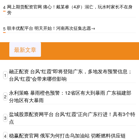
网上期货配资官网 痛心！戴某睿（4岁）溺亡，玩水时家长不在身
4
旁
联丰优配平台 明天开始！河南再次征集志愿→
5
最新文章
融正配资 台风“红霞”即将登陆广东，多地发布预警信息；
1
台风“红霞”会带来哪些影响
永利策略 暴雨橙色预警：12省区有大到暴雨 广东福建部
2
分地区有大暴雨
盐城股票配资网平台 台风“红霞”正向广东行进！具有3个特
3
点
稳赢配资官网 俄军为何打击乌加油站 切断燃料供应链
4