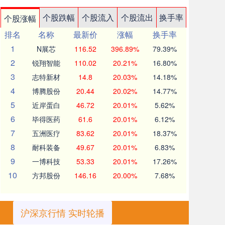
个股跌幅
个股流入
个股流出
换手率
个股涨幅
排名
名称
最新价
涨幅
换手率
1
N展芯
116.52
396.89%
79.39%
2
锐翔智能
110.02
20.21%
16.80%
3
志特新材
14.8
20.03%
14.18%
4
博腾股份
20.44
20.02%
14.77%
5
近岸蛋白
46.72
20.01%
5.62%
6
毕得医药
61.6
20.01%
6.12%
7
五洲医疗
83.62
20.01%
18.37%
8
耐科装备
49.67
20.01%
6.83%
9
一博科技
53.33
20.01%
17.26%
10
方邦股份
146.16
20.00%
7.68%
沪深京行情 实时轮播