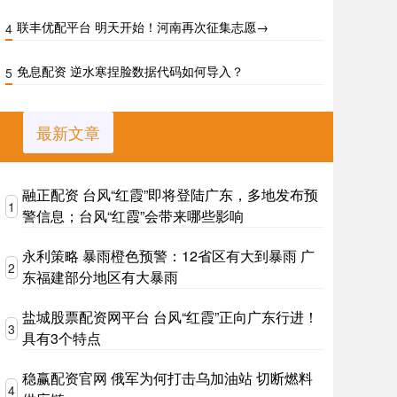
联丰优配平台 明天开始！河南再次征集志愿→
4
免息配资 逆水寒捏脸数据代码如何导入？
5
最新文章
融正配资 台风“红霞”即将登陆广东，多地发布预
1
警信息；台风“红霞”会带来哪些影响
永利策略 暴雨橙色预警：12省区有大到暴雨 广
2
东福建部分地区有大暴雨
盐城股票配资网平台 台风“红霞”正向广东行进！
3
具有3个特点
稳赢配资官网 俄军为何打击乌加油站 切断燃料
4