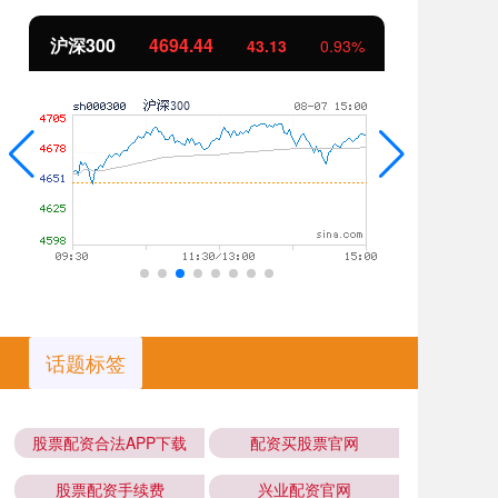
沪深300
4694.44
北
43.13
0.93%
话题标签
股票配资合法APP下载
配资买股票官网
股票配资手续费
兴业配资官网