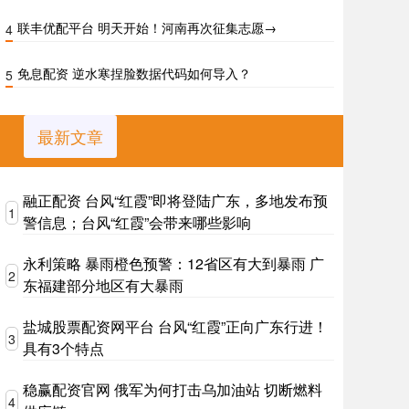
联丰优配平台 明天开始！河南再次征集志愿→
4
免息配资 逆水寒捏脸数据代码如何导入？
5
最新文章
融正配资 台风“红霞”即将登陆广东，多地发布预
1
警信息；台风“红霞”会带来哪些影响
永利策略 暴雨橙色预警：12省区有大到暴雨 广
2
东福建部分地区有大暴雨
盐城股票配资网平台 台风“红霞”正向广东行进！
3
具有3个特点
稳赢配资官网 俄军为何打击乌加油站 切断燃料
4