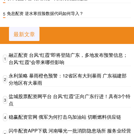
免息配资 逆水寒捏脸数据代码如何导入？
5
最新文章
融正配资 台风“红霞”即将登陆广东，多地发布预警信息；
1
台风“红霞”会带来哪些影响
永利策略 暴雨橙色预警：12省区有大到暴雨 广东福建部
2
分地区有大暴雨
盐城股票配资网平台 台风“红霞”正向广东行进！具有3个特
3
点
稳赢配资官网 俄军为何打击乌加油站 切断燃料供应链
4
闪牛配资APP下载 河南曝光一批消防隐患场所 服务业经营