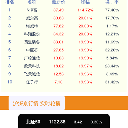
排名
名称
最新价
涨幅
换手率
1
N津富
37.49
114.72%
77.46%
2
威尔高
39.83
20.01%
17.76%
3
锴威特
77.82
20.00%
1.17%
4
科翔股份
64.32
20.00%
12.21%
5
蜀道装备
33.61
19.99%
11.69%
6
中巨芯
27.85
19.99%
32.20%
7
广哈通信
19.03
19.99%
5.84%
8
欣天科技
18.02
19.97%
28.44%
9
飞天诚信
12.56
19.96%
8.49%
10
任子行
7.16
19.93%
31.42%
沪深京行情 实时轮播
北证50
1122.88
3.42
0.30%