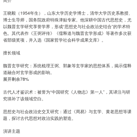
简介
王晓毅（1954年生），山东大学历史学博士，清华大学历史系教授、
博士生导师，国务院政府特殊津贴专家。他深耕中国古代思想史，尤
以魏晋玄学研究享誉学界，形成“思想史与社会政治史结合”的学术特
色。其代表作《王弼评传》《儒释道与魏晋玄学形成》等著作多次获
省部级奖项，并入选《国家哲学社会科学成果文库》。
擅长领域
魏晋玄学研究：系统梳理王弼、郭象等玄学家的思想体系，揭示儒释
道融合对玄学形成的影响。
展开剩余78%
古代人才鉴识术：被誉为“中国研究《人物志》第一人”，其译注与研
究填补了该领域空白。
思想史与社会政治史交叉研究：通过《周易》与玄学、黄老思想等课
题，探讨古代思想对政治实践的塑造。
演讲主题