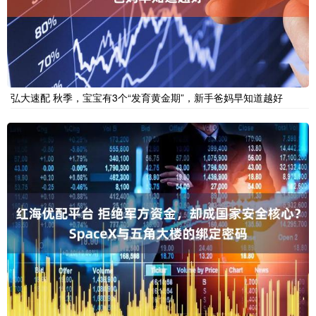
弘大速配 秋季，宝宝有3个“发育黄金期”，新手爸妈早知道越好