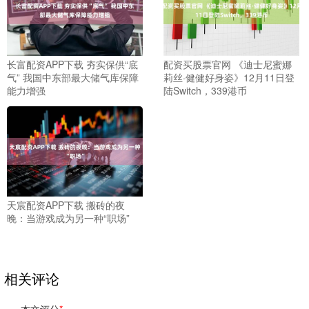
长富配资APP下载 夯实保供“底
配资买股票官网 《迪士尼蜜娜
气” 我国中东部最大储气库保障
莉丝·健健好身姿》12月11日登
能力增强
陆Switch，339港币
天宸配资APP下载 搬砖的夜
晚：当游戏成为另一种“职场”
相关评论
本文评分
*