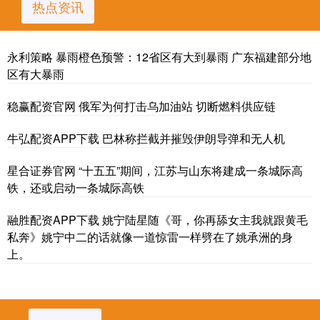
热点资讯
永利策略 暴雨橙色预警：12省区有大到暴雨 广东福建部分地
区有大暴雨
稳赢配资官网 俄军为何打击乌加油站 切断燃料供应链
牛弘配资APP下载 巴林称拦截并摧毁伊朗导弹和无人机
星合证券官网 “十五五”期间，江苏与山东将建成一条城际高
铁，还或启动一条城际高铁
融胜配资APP下载 姚宁陆星随《哥，你再舔女主我就跟黄毛
私奔》姚宁中二的话就像一道惊雷一样劈在了姚承洲的身
上。