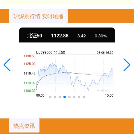
沪深京行情 实时轮播
北证50
1122.88
3.42
0.30%
热点资讯