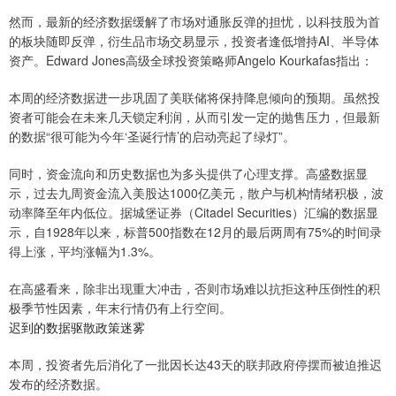
然而，最新的经济数据缓解了市场对通胀反弹的担忧，以科技股为首
的板块随即反弹，衍生品市场交易显示，投资者逢低增持AI、半导体
资产。Edward Jones高级全球投资策略师Angelo Kourkafas指出：
本周的经济数据进一步巩固了美联储将保持降息倾向的预期。虽然投
资者可能会在未来几天锁定利润，从而引发一定的抛售压力，但最新
的数据“很可能为今年‘圣诞行情’的启动亮起了绿灯”。
同时，资金流向和历史数据也为多头提供了心理支撑。高盛数据显
示，过去九周资金流入美股达1000亿美元，散户与机构情绪积极，波
动率降至年内低位。据城堡证券（Citadel Securities）汇编的数据显
示，自1928年以来，标普500指数在12月的最后两周有75%的时间录
得上涨，平均涨幅为1.3%。
在高盛看来，除非出现重大冲击，否则市场难以抗拒这种压倒性的积
极季节性因素，年末行情仍有上行空间。
迟到的数据驱散政策迷雾
本周，投资者先后消化了一批因长达43天的联邦政府停摆而被迫推迟
发布的经济数据。