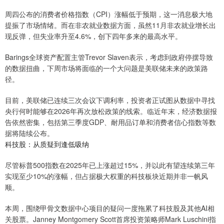
周四公布的消费者价格指数（CPI）涨幅低于预期，这一消息极大地
提振了市场情绪。而在非农就业数据方面，虽然11月非农就业增长出
现反弹，但失业率升至4.6%，创下四年多来的最高水平。
Barings全球资产配置主管Trevor Slaven表示，考虑到政府停摆导致
的数据扭曲，下周市场将面临的一个大问题是美联储未来的政策路
径。
目前，美联储已连续三次会议下调利率，投资者正试图从数据中寻找
央行何时能够在2026年再次放松政策的线索。临近年末，经济数据报
告依然密集，包括第三季度GDP、耐用品订单和消费者信心指数等数
据将陆续公布。
科技股：从质疑到逢低吸纳
尽管标普500指数在2025年已上涨超过15%，并以此有望连续第三年
实现至少10%的涨幅，但占据极大权重的科技板块近期并非一帆风
顺。
本周，围绕甲骨文数据中心项目的疑问一度拖累了科技股及其他AI相
关股票。Janney Montgomery Scott首席投资策略师Mark Luschini指