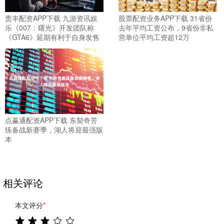
责丰配资APP下载 九游资讯娱
股票配资业务APP下载 31省份
乐《007：曙光》开发团队称
去年平均工资公布，9省份非私
《GTA6》延期有利于自身发售
营单位平均工资超12万
点赢通配资APP下载 东契奇苦
练备战新赛季，湖人将迎最强版
本
相关评论
本文评分
*