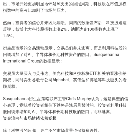
出，市场开始更加明显地怀疑AI支出的回报周期，科技股在市值加权
指数中的高占比加剧了市场的压力。
然而，投资者的信心并未因此崩溃。周四的数据发布后，科技股迅速
反弹，彭博七大科技股指数上涨2%，纳斯达克100指数也上涨了
1.5%。
衍生品市场的交易活动显示，交易员们并未逃离，而是利用科技股的
回调增加了对AI、半导体和长期科技资产的敞口。Susquehanna
International Group的数据显示：
交易员大量买入与英伟达、美光科技和科技板块ETF相关的看涨价差
期权，同时卖出谷歌母公司Alphabet、英伟达和博通等科技巨头的看
跌期权。
Susquehanna衍生品策略联席主管Chris Murphy认为，这是典型的信
心表现，意味着投资者相信下跌将是浅层且暂时的。投资者利用科技
股回调来增加对AI、半导体和长期科技股的敞口，而非逃离。
资金流向与市场情绪依然积极
除了科技股的反弹，更广泛的市场背景也保持建设性。