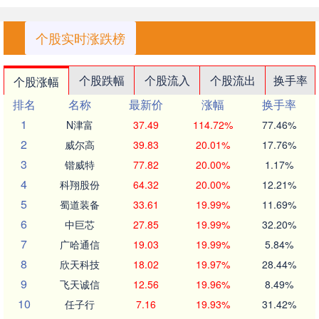
个股实时涨跌榜
个股跌幅
个股流入
个股流出
换手率
个股涨幅
排名
名称
最新价
涨幅
换手率
1
N津富
37.49
114.72%
77.46%
2
威尔高
39.83
20.01%
17.76%
3
锴威特
77.82
20.00%
1.17%
4
科翔股份
64.32
20.00%
12.21%
5
蜀道装备
33.61
19.99%
11.69%
6
中巨芯
27.85
19.99%
32.20%
7
广哈通信
19.03
19.99%
5.84%
8
欣天科技
18.02
19.97%
28.44%
9
飞天诚信
12.56
19.96%
8.49%
10
任子行
7.16
19.93%
31.42%