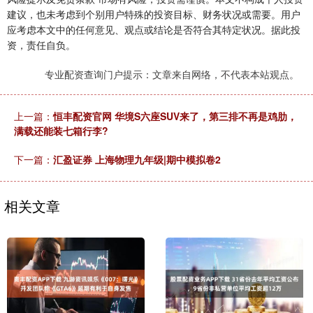
建议，也未考虑到个别用户特殊的投资目标、财务状况或需要。用户
应考虑本文中的任何意见、观点或结论是否符合其特定状况。据此投
资，责任自负。
专业配资查询门户提示：文章来自网络，不代表本站观点。
上一篇：
恒丰配资官网 华境S六座SUV来了，第三排不再是鸡肋，
满载还能装七箱行李?
下一篇：
汇盈证券 上海物理九年级|期中模拟卷2
相关文章