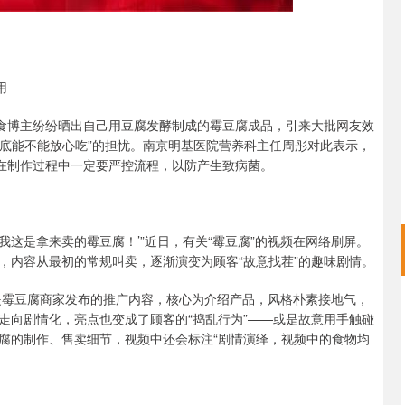
用
美食博主纷纷晒出自己用豆腐发酵制成的霉豆腐成品，引来大批网友效
到底能不能放心吃”的担忧。南京明基医院营养科主任周彤对此表示，
，在制作过程中一定要严控流程，以防产生致病菌。
，我这是拿来卖的霉豆腐！’”近日，有关“霉豆腐”的视频在网络刷屏。
，内容从最初的常规叫卖，逐渐演变为顾客“故意找茬”的趣味剧情。
初是霉豆腐商家发布的推广内容，核心为介绍产品，风格朴素接地气，
走向剧情化，亮点也变成了顾客的“捣乱行为”——或是故意用手触碰
腐的制作、售卖细节，视频中还会标注“剧情演绎，视频中的食物均