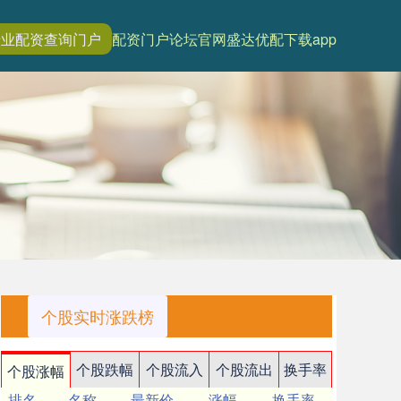
专业配资查询门户
配资门户论坛官网
盛达优配下载app
个股实时涨跌榜
个股跌幅
个股流入
个股流出
换手率
个股涨幅
排名
名称
最新价
涨幅
换手率