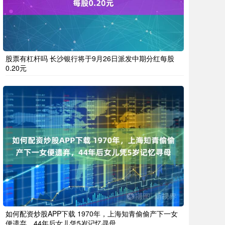
股票有杠杆吗 长沙银行将于9月26日派发中期分红每股
0.20元
如何配资炒股APP下载 1970年，上海知青偷偷产下一女
便遗弃，44年后女儿凭5岁记忆寻母