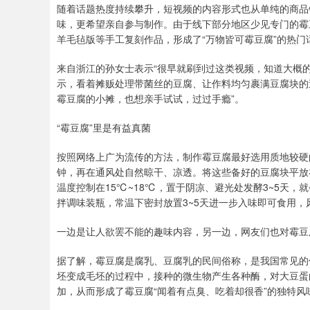
随着话题热度持续攀升，短视频的内容形式也从单纯的商品
味，更希望亲自参与制作。由于线下部分地区少见专门的霉
羊毛毡版等手工复刻作品，形成了“万物皆可霉豆腐”的热门
来自浙江的孙女士表示“很早就刷到过这类视频，知道大概
示，看着摊贩处理带菌丝的豆腐、让作料均匀裹满豆腐块的
霉豆腐的小摊，也想亲手试试，过过手瘾”。
“霉豆腐”里是有益真菌
按照网络上广为流传的方法，制作霉豆腐最好选用质地较硬
钟，再在通风处自然晾干、凉透。将这些备好的豆腐块平放
温度控制在15℃~18℃，置于阴凉、避光处发酵3~5天
拌调味装瓶，常温下密封放置3~5天进一步入味即可食用
一边是让人欲罢不能的趣味内容，另一边，网友们也对霉豆
据了解，霉豆腐是腐乳、豆腐乳的民间俗称，是我国常见的
坯变成毛坯的过程中，接种的微生物产生各种酶，对大豆蛋
加，从而形成了霉豆腐“闻着有点臭、吃着却很香”的独特风