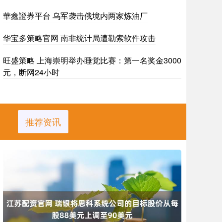
華鑫證券平台 乌军袭击俄境内两家炼油厂
华宝多策略官网 南非统计局遭勒索软件攻击
旺盛策略 上海崇明举办睡觉比赛：第一名奖金3000
元，断网24小时
推荐资讯