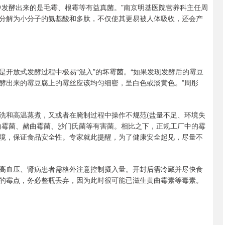
中发酵出来的是毛霉、根霉等有益真菌。”南京明基医院营养科主任周
分解为小分子的氨基酸和多肽，不仅使其更易被人体吸收，还会产
开放式发酵过程中极易“混入”的坏霉菌。“如果发现发酵后的霉豆
酵出来的霉豆腐上的霉丝应该均匀细密，呈白色或淡黄色。”周彤
洗和高温蒸煮，又或者在腌制过程中操作不规范(盐量不足、环境失
曲霉菌、赭曲霉菌、沙门氏菌等有害菌。相比之下，正规工厂中的霉
境，保证食品安全性。专家就此提醒，为了健康安全起见，尽量不
高血压、肾病患者需格外注意控制摄入量。开封后需冷藏并尽快食
的霉点，务必整瓶丢弃，因为此时很可能已滋生黄曲霉素等毒素。