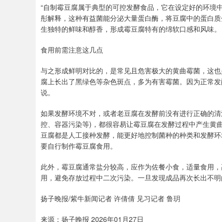
“自制霉豆腐属于典型的可控发酵食品，它在设定好的环境
彤解释，这种有益菌能分泌大量蛋白酶，将豆腐中的蛋白质
生独特的鲜味和醇香，形成霉豆腐特有的绵软口感和风味。
食用前需注意这几点
与之形成鲜明对比的，是常见且危害极大的黄曲霉菌，这也是
腐上长出了黑绿色等杂色斑点，多为有害霉菌。因为正常发
说。
如果发酵环境不对，或者老豆腐在发酵前没有进行正确的清
控、容器污染等)，都很容易让霉豆腐在发酵过程中产生黄
豆腐都是人工接种发酵，能更好地控制菌种的种类和发酵环
要自行制作霉豆腐食用。
此外，霉豆腐通常盐分较高，应作为佐餐小食，适量食用，
用，避免存放过程中二次污染。一旦发现成品再次长出不明
扬子晚报/紫牛新闻记者 许倩倩 见习记者 鲁玥
来源：扬子晚报 2026年01月27日