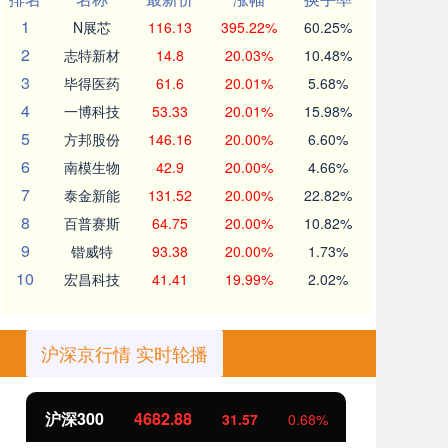
1
N展芯
116.13
395.22%
60.25%
2
志特新材
14.8
20.03%
10.48%
3
毕得医药
61.6
20.01%
5.68%
4
一博科技
53.33
20.01%
15.98%
5
方邦股份
146.16
20.00%
6.60%
6
南模生物
42.9
20.00%
4.66%
7
泰金新能
131.52
20.00%
22.82%
8
百普赛斯
64.75
20.00%
10.82%
9
锴威特
93.38
20.00%
1.73%
10
宏昌科技
41.41
19.99%
2.02%
沪深京行情 实时轮播
北证50
1126.92
创
4.04
0.36%