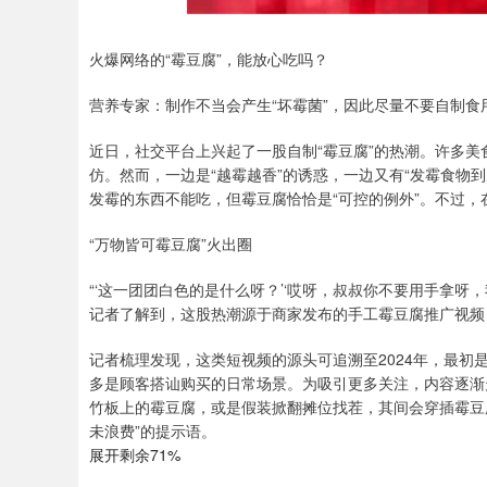
火爆网络的“霉豆腐”，能放心吃吗？
营养专家：制作不当会产生“坏霉菌”，因此尽量不要自制食
近日，社交平台上兴起了一股自制“霉豆腐”的热潮。许多
仿。然而，一边是“越霉越香”的诱惑，一边又有“发霉食物
发霉的东西不能吃，但霉豆腐恰恰是“可控的例外”。不过
“万物皆可霉豆腐”火出圈
“‘这一团团白色的是什么呀？’‘哎呀，叔叔你不要用手拿呀
记者了解到，这股热潮源于商家发布的手工霉豆腐推广视频
记者梳理发现，这类短视频的源头可追溯至2024年，最
多是顾客搭讪购买的日常场景。为吸引更多关注，内容逐渐
竹板上的霉豆腐，或是假装掀翻摊位找茬，其间会穿插霉豆
未浪费”的提示语。
展开剩余71%