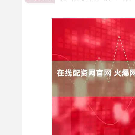
深证成指
14247.82
.54
0.40%
137.70
0