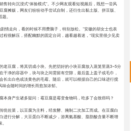
销售转向沉浸式“体验模式”。不少网友观看短视频后，既想一尝风
豆腐摊贩，网友们纷纷动手尝试自制，还衍生出黏土版、拼豆版、
话题。
的剧情走向，看的时候不用费脑子，特别放松。”安徽的胡女士也表
过程很解压，搭配幽默的固定台词，越看越着迷，“现实里很少见卖
的老豆腐，将其切成小块。先把切好的小块豆腐放入蒸笼里蒸3~5分
在干净的容器中，块与块之间需留有空隙，最后盖上盖子或毛巾，
，就会长出白色或淡黄色的毛霉。随后，就可以根据自己的口味进行搅
，风味会随时间的增长而愈加浓郁。
腐本身产生诸多疑问：霉豆腐是霉变食物吗，吃多了会致癌吗？
传统佐菜，以豆腐为主料，经发酵、腌制二次加工而成。在豆腐白
白进行分解，大豆蛋白不断减少，游离氨基酸、脂肪酸含量不断增
味。