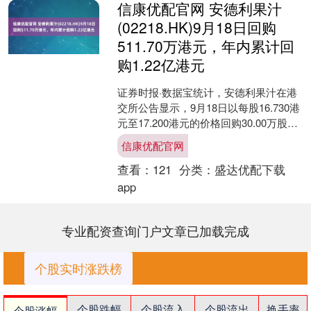
信康优配官网 安德利果汁
(02218.HK)9月18日回购
511.70万港元，年内累计回
购1.22亿港元
证券时报·数据宝统计，安德利果汁在港
交所公告显示，9月18日以每股16.730港
元至17.200港元的价格回购30.00万股，
回购金额达511.70万港元。该股....
信康优配官网
查看：
121
分类：
盛达优配下载
app
专业配资查询门户文章已加载完成
个股实时涨跌榜
个股跌幅
个股流入
个股流出
换手率
个股涨幅