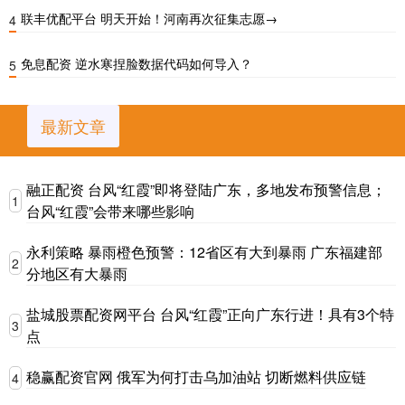
联丰优配平台 明天开始！河南再次征集志愿→
4
免息配资 逆水寒捏脸数据代码如何导入？
5
最新文章
融正配资 台风“红霞”即将登陆广东，多地发布预警信息；
1
台风“红霞”会带来哪些影响
永利策略 暴雨橙色预警：12省区有大到暴雨 广东福建部
2
分地区有大暴雨
盐城股票配资网平台 台风“红霞”正向广东行进！具有3个特
3
点
稳赢配资官网 俄军为何打击乌加油站 切断燃料供应链
4