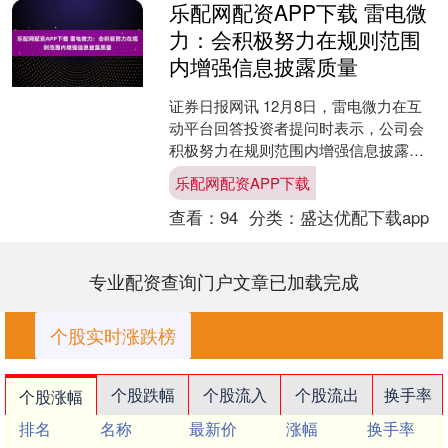
乐配网配资APP下载 雷电微
力：会积极努力在规则范围
内增强信息披露质量
证券日报网讯 12月8日，雷电微力在互
动平台回答投资者提问时表示，公司会
积极努力在规则范围内增强信息披露质
量。....
乐配网配资APP下载
查看：
94
分类：
盛达优配下载app
专业配资查询门户文章已加载完成
个股实时涨跌榜
个股跌幅
个股流入
个股流出
换手率
个股涨幅
排名
名称
最新价
涨幅
换手率