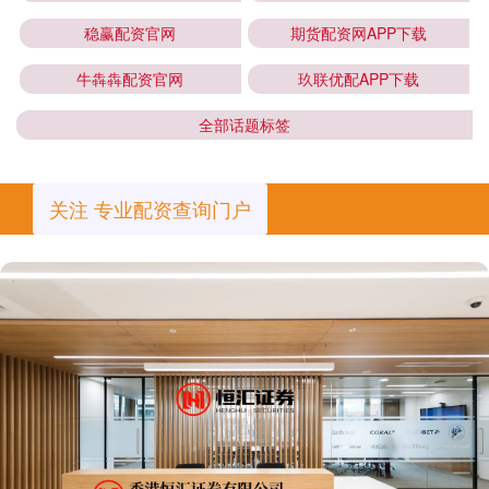
稳赢配资官网
期货配资网APP下载
牛犇犇配资官网
玖联优配APP下载
全部话题标签
关注 专业配资查询门户