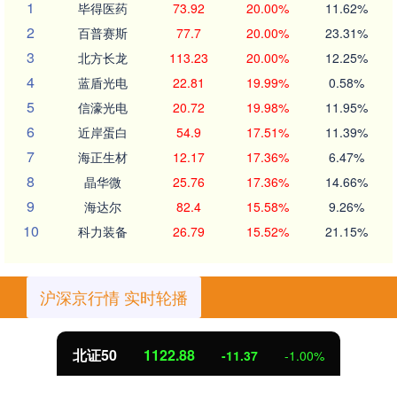
1
毕得医药
73.92
20.00%
11.62%
2
百普赛斯
77.7
20.00%
23.31%
3
北方长龙
113.23
20.00%
12.25%
4
蓝盾光电
22.81
19.99%
0.58%
5
信濠光电
20.72
19.98%
11.95%
6
近岸蛋白
54.9
17.51%
11.39%
7
海正生材
12.17
17.36%
6.47%
8
晶华微
25.76
17.36%
14.66%
9
海达尔
82.4
15.58%
9.26%
10
科力装备
26.79
15.52%
21.15%
沪深京行情 实时轮播
北证50
1122.88
-11.37
-1.00%