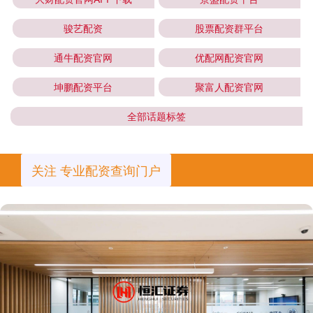
骏艺配资
股票配资群平台
通牛配资官网
优配网配资官网
坤鹏配资平台
聚富人配资官网
全部话题标签
关注 专业配资查询门户