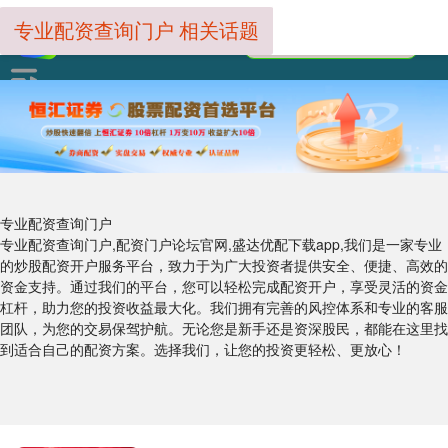
专业配资查询门户 相关话题
专业配资查询门户
专业配资查询门户,配资门户论坛官网,盛达优配下载app,我们是一家专业
的炒股配资开户服务平台，致力于为广大投资者提供安全、便捷、高效的
资金支持。通过我们的平台，您可以轻松完成配资开户，享受灵活的资金
杠杆，助力您的投资收益最大化。我们拥有完善的风控体系和专业的客服
团队，为您的交易保驾护航。无论您是新手还是资深股民，都能在这里找
到适合自己的配资方案。选择我们，让您的投资更轻松、更放心！