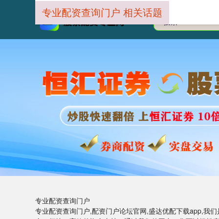
专业配资查询门户 相关话题
专业配资查询门户
专业配资查询门户,配资门户论坛官网,盛达优配下载app,