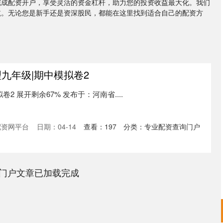
完成配资开户，享受灵活的资金杠杆，助力您的投资收益最大化。我们
航。无论您是新手还是资深股民，都能在这里找到适合自己的配资方
九年级|期中模拟卷2
2 展开剩余67% 发布于：河南省....
配资网平台
日期：04-14
查看：
197
分类：
专业配资查询门户
门户文章已加载完成