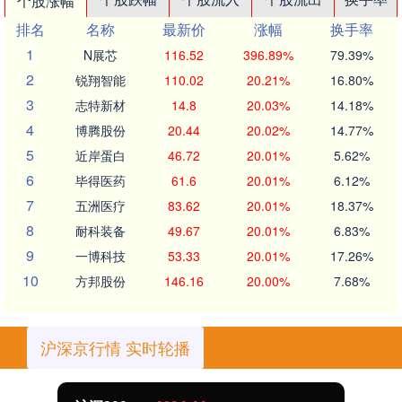
个股涨幅
排名
名称
最新价
涨幅
换手率
1
N展芯
116.52
396.89%
79.39%
2
锐翔智能
110.02
20.21%
16.80%
3
志特新材
14.8
20.03%
14.18%
4
博腾股份
20.44
20.02%
14.77%
5
近岸蛋白
46.72
20.01%
5.62%
6
毕得医药
61.6
20.01%
6.12%
7
五洲医疗
83.62
20.01%
18.37%
8
耐科装备
49.67
20.01%
6.83%
9
一博科技
53.33
20.01%
17.26%
10
方邦股份
146.16
20.00%
7.68%
沪深京行情 实时轮播