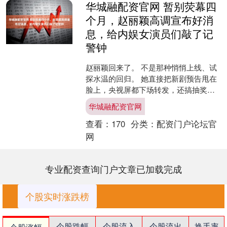
华城融配资官网 暂别荧幕四
个月，赵丽颖高调宣布好消
息，给内娱女演员们敲了记
警钟
赵丽颖回来了。 不是那种悄悄上线、试
探水温的回归。 她直接把新剧预告甩在
脸上，央视屏都下场转发，还搞抽奖。
这操作，内娱这几年没几个人能扛得
华城融配资官网
住。 她消失荧幕四个....
查看：
170
分类：
配资门户论坛官
网
专业配资查询门户文章已加载完成
个股实时涨跌榜
个股跌幅
个股流入
个股流出
换手率