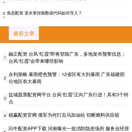
免息配资 逆水寒捏脸数据代码如何导入？
5
最新文章
融正配资 台风“红霞”即将登陆广东，多地发布预警信息；
1
台风“红霞”会带来哪些影响
永利策略 暴雨橙色预警：12省区有大到暴雨 广东福建部
2
分地区有大暴雨
盐城股票配资网平台 台风“红霞”正向广东行进！具有3个特
3
点
稳赢配资官网 俄军为何打击乌加油站 切断燃料供应链
4
闪牛配资APP下载 河南曝光一批消防隐患场所 服务业经营