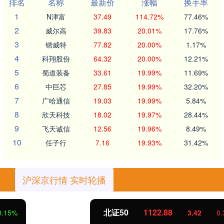
排名
名称
最新价
涨幅
换手率
1
N津富
37.49
114.72%
77.46%
2
威尔高
39.83
20.01%
17.76%
3
锴威特
77.82
20.00%
1.17%
4
科翔股份
64.32
20.00%
12.21%
5
蜀道装备
33.61
19.99%
11.69%
6
中巨芯
27.85
19.99%
32.20%
7
广哈通信
19.03
19.99%
5.84%
8
欣天科技
18.02
19.97%
28.44%
9
飞天诚信
12.56
19.96%
8.49%
10
任子行
7.16
19.93%
31.42%
沪深京行情 实时轮播
北证50
1122.88
3.42
0.30%