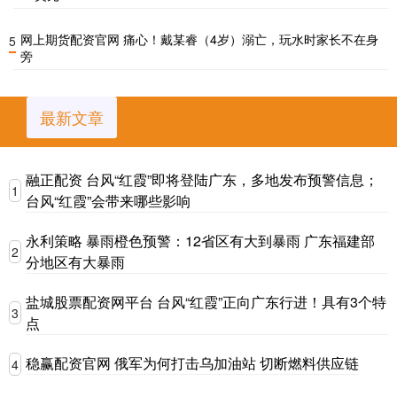
网上期货配资官网 痛心！戴某睿（4岁）溺亡，玩水时家长不在身
5
旁
最新文章
融正配资 台风“红霞”即将登陆广东，多地发布预警信息；
1
台风“红霞”会带来哪些影响
永利策略 暴雨橙色预警：12省区有大到暴雨 广东福建部
2
分地区有大暴雨
盐城股票配资网平台 台风“红霞”正向广东行进！具有3个特
3
点
稳赢配资官网 俄军为何打击乌加油站 切断燃料供应链
4