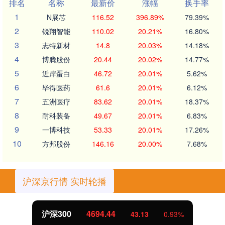
排名
名称
最新价
涨幅
换手率
1
N展芯
116.52
396.89%
79.39%
2
锐翔智能
110.02
20.21%
16.80%
3
志特新材
14.8
20.03%
14.18%
4
博腾股份
20.44
20.02%
14.77%
5
近岸蛋白
46.72
20.01%
5.62%
6
毕得医药
61.6
20.01%
6.12%
7
五洲医疗
83.62
20.01%
18.37%
8
耐科装备
49.67
20.01%
6.83%
9
一博科技
53.33
20.01%
17.26%
10
方邦股份
146.16
20.00%
7.68%
沪深京行情 实时轮播
沪深300
4694.44
43.13
0.93%