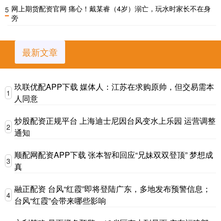
网上期货配资官网 痛心！戴某睿（4岁）溺亡，玩水时家长不在身
5
旁
最新文章
玖联优配APP下载 媒体人：江苏在求购原帅，但交易需本
1
人同意
炒股配资正规平台 上海迪士尼因台风变水上乐园 运营调整
2
通知
顺配网配资APP下载 张本智和回应“兄妹双双登顶” 梦想成
3
真
融正配资 台风“红霞”即将登陆广东，多地发布预警信息；
4
台风“红霞”会带来哪些影响