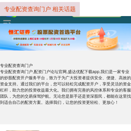
专业配资查询门户 相关话题
专业配资查询门户
专业配资查询门户,配资门户论坛官网,盛达优配下载app,我们是一家专业
的炒股配资开户服务平台，致力于为广大投资者提供安全、便捷、高效的
资金支持。通过我们的平台，您可以轻松完成配资开户，享受灵活的资金
杠杆，助力您的投资收益最大化。我们拥有完善的风控体系和专业的客服
团队，为您的交易保驾护航。无论您是新手还是资深股民，都能在这里找
到适合自己的配资方案。选择我们，让您的投资更轻松、更放心！