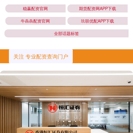
稳赢配资官网
期货配资网APP下载
牛犇犇配资官网
玖联优配APP下载
全部话题标签
关注 专业配资查询门户