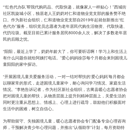
“‘红色代办队’帮我代购药品、代取快递，就像家人一样贴心！”西城街
社区凯旋城小区，独居老人王奶奶对仁和道物业党支部的服务赞不绝
口。作为新社会组织，仁和道物业党支部自2019年起就创新推出“红
色代办”服务，组织党员志愿者为老年居民代购生活物资、代取快递、
代扔垃圾。截至目前已累计服务居民8000余人次，解决了多数老年居
民的后顾之忧。
“阳阳，最近上学了，奶奶年龄大了，你可要听话啊！学习上和生活上
有什么问题你就给阿姨打电话。”爱心妈妈徐莎每个月都会来到困境儿
童阳阳的家中探访。
“开展困境儿童关爱服务活动，一对一结对帮扶的‘爱心妈妈’每月都会
以聊家常的形式，走进困境儿童家中，耐心询问学习情况、家庭生活
情况。”李艳告诉记者，作为社区新社会组织，古蔺县暖心志愿者协会
把对困境儿童的帮扶，从物质层面上提升到精神层面上，关爱生活的
同时更注重从思想上、情感上、心理上进行疏导，鼓励他们积极面对
生活中的困难，树立自信心。
为帮助留守、失独困境儿童，暖心志愿者协会专门配备专业心理咨询
师，干预解决青少年心理问题，并推出“认领助学”计划，每月资助特