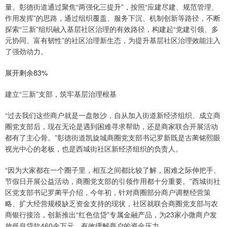
量。彰德街道通过聚焦“两强化三提升”，按照“应建尽建、规范管理、
作用发挥”的思路，通过组织覆盖、服务下沉、机制创新等路径，不断
探索“三新”组织融入基层社区治理的有效路径，构建起“党建引领、多
元协同、富有韧性”的社区治理新生态，为提升基层社区治理效能注入
了强劲动力。
展开剩余83%
建立“三新”支部，筑牢基层治理根基
“过去我们这些商户就是一盘散沙，自从加入街道新经济组织、成立商
圈党支部后，现在无论是遇到困难寻求帮助，还是商家联合开展活动
都有了主心骨。”彰德街道凯旋城商圈党支部书记罗新既是古蔺铭熙眼
视光中心的老板，也是西城街社区新经济组织的负责人。
“因为大家都在一个圈子里，相互之间都比较了解，困难之际伸把手、
节假日开展公益活动，商圈党支部的引领作用都十分重要。”西城街社
区党支部书记罗蔺平介绍，今年初，针对商圈部分商户调整经营策
略、扩大经营规模缺乏资金支持的现状，社区就联合商圈党支部与农
商银行接洽，创新推出“红色信贷”专属金融产品，为23家小微商户发
放低息贷款460余万元，有效缓解商户的资金压力。