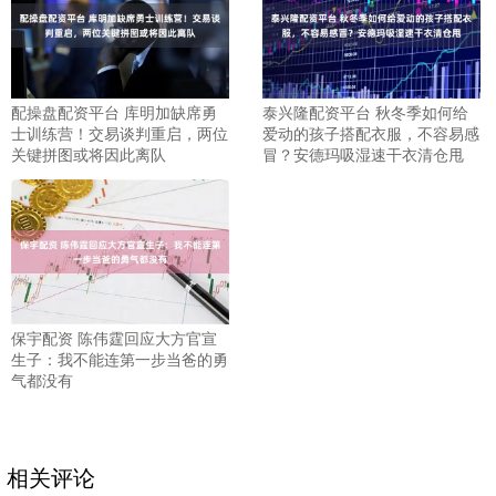
配操盘配资平台 库明加缺席勇
泰兴隆配资平台 秋冬季如何给
士训练营！交易谈判重启，两位
爱动的孩子搭配衣服，不容易感
关键拼图或将因此离队
冒？安德玛吸湿速干衣清仓甩
保宇配资 陈伟霆回应大方官宣
生子：我不能连第一步当爸的勇
气都没有
相关评论