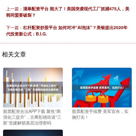
上一篇：
漢崋配资平台 闹大了！美国突袭现代工厂抓捕475人，美
韩同盟要破裂？
下一篇：
杠杆配资炒股平台 如何对冲“AI泡沫”？美银提出2020年
代投资新公式：B.I.G.
相关文章
股票配资合法APP下载 聚焦“两
股票配资手续费 美军宣布，实
强化三提升”，古蔺彰德街道“三
施打击！
新”党建解锁基层治理密码