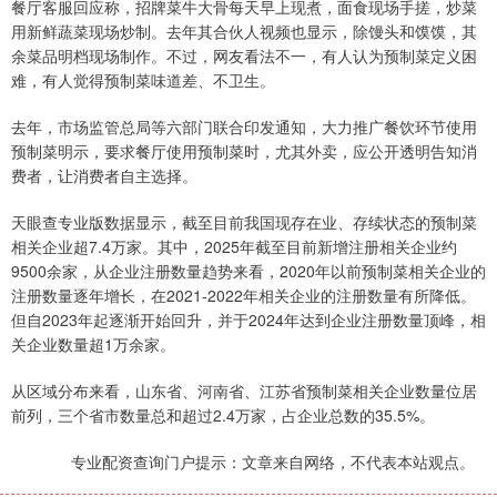
餐厅客服回应称，招牌菜牛大骨每天早上现煮，面食现场手搓，炒菜
用新鲜蔬菜现场炒制。去年其合伙人视频也显示，除馒头和馍馍，其
余菜品明档现场制作。不过，网友看法不一，有人认为预制菜定义困
难，有人觉得预制菜味道差、不卫生。
去年，市场监管总局等六部门联合印发通知，大力推广餐饮环节使用
预制菜明示，要求餐厅使用预制菜时，尤其外卖，应公开透明告知消
费者，让消费者自主选择。
天眼查专业版数据显示，截至目前我国现存在业、存续状态的预制菜
相关企业超7.4万家。其中，2025年截至目前新增注册相关企业约
9500余家，从企业注册数量趋势来看，2020年以前预制菜相关企业的
注册数量逐年增长，在2021-2022年相关企业的注册数量有所降低。
但自2023年起逐渐开始回升，并于2024年达到企业注册数量顶峰，相
关企业数量超1万余家。
从区域分布来看，山东省、河南省、江苏省预制菜相关企业数量位居
前列，三个省市数量总和超过2.4万家，占企业总数的35.5%。
专业配资查询门户提示：文章来自网络，不代表本站观点。