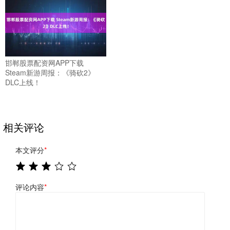
邯郸股票配资网APP下载
Steam新游周报：《骑砍2》
DLC上线！
相关评论
本文评分
*
评论内容
*