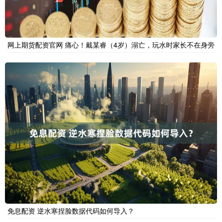
网上期货配资官网 痛心！戴某睿（4岁）溺亡，玩水时家长不在身旁
免息配资 逆水寒捏脸数据代码如何导入？