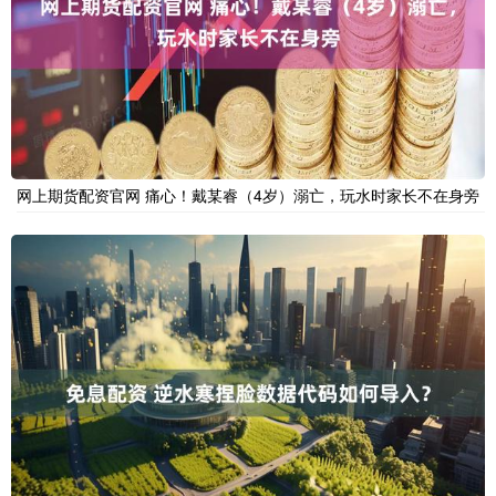
网上期货配资官网 痛心！戴某睿（4岁）溺亡，玩水时家长不在身旁