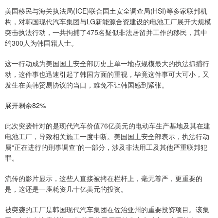
美国移民与海关执法局(ICE)联合国土安全调查局(HSI)等多家联邦机
构，对韩国现代汽车集团与LG新能源合资建设的电池工厂展开大规模
突击执法行动，一共拘捕了475名疑似非法居留并工作的移民，其中
约300人为韩国籍人士。
这一行动成为美国国土安全部历史上单一地点规模最大的执法抓捕行
动，这件事也迅速引起了韩国方面的重视，毕竟这件事可大可小，又
发生在美韩贸易协议的当口，难免不让韩国感到紧张。
展开剩余82%
此次突袭针对的是现代汽车价值76亿美元的电动车生产基地及其在建
电池工厂，导致相关施工一度中断。美国国土安全部表示，执法行动
属“正在进行的刑事调查”的一部分，涉及非法用工及其他严重联邦犯
罪。
流传的影片显示，这些人直接被拷在栏杆上，毫无尊严，更重要的
是，这还是一座耗资几十亿美元的投资。
被突袭的工厂是韩国现代汽车集团在佐治亚州的重要投资项目。该集