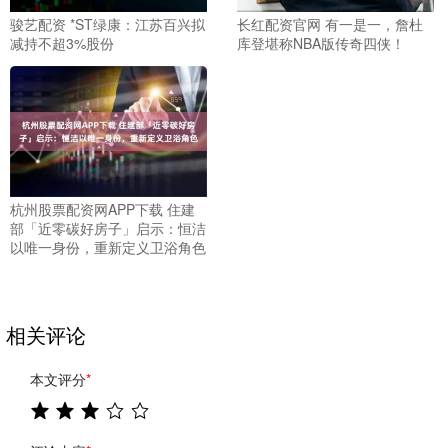
骏艺配资 *ST绿康：江苏百兴拟
长红配资官网 有一是一，詹杜
减持不超3%股份
库登堪称NBA版传奇四侠！
杭州股票配资网APP下载 住建
部「近零碳好房子」启示：恒洁
以唯一身份，重新定义卫浴角色
相关评论
本文评分
*