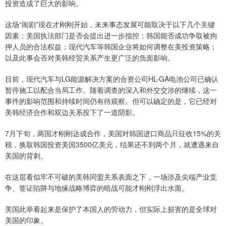
投资造成了巨大的影响。
这场“闹剧”现在才刚刚开始，未来事态发展可能取决于以下几个关键
因素：美国执法部门是否会提出进一步指控；韩国能否成功争取被拘
押人员的合法权益；现代汽车等韩国企业将如何调整在美投资策略；
以及此事会否对美韩经贸关系产生更广泛的负面影响。
目前，现代汽车与LG能源解决方案的合资公司HL-GA电池公司已确认
暂停施工以配合当局工作。随着调查的深入和外交交涉的继续，这一
事件的影响范围和持续时间仍有待观察。但可以确定的是，它已经对
美韩经济合作和双边关系投下了一道阴影。
7月下旬，两国才刚刚达成合作，美国对韩国进口商品只征收15%的关
税，换取韩国投资美国3500亿美元，结果还不到两个月，就遭遇来自
美国的背刺。
在这层看似牢不可破的美韩同盟关系表面之下，一场涉及尖端产业竞
争、签证陷阱与地缘战略博弈的暗战可能才刚刚浮出水面。
美国此举看起来是保护了本国人的劳动力，但实际上损害的是全球对
美国的印象。