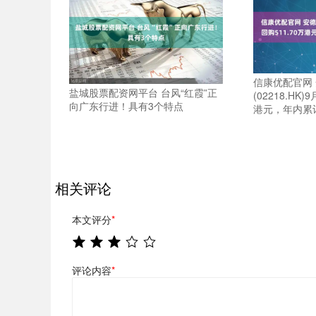
信康优配官网
盐城股票配资网平台 台风“红霞”正
(02218.HK)
向广东行进！具有3个特点
港元，年内累计
相关评论
本文评分
*
评论内容
*