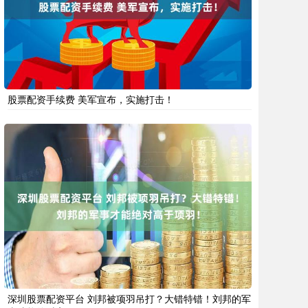
股票配资手续费 美军宣布，实施打击！
深圳股票配资平台 刘邦被项羽吊打？大错特错！刘邦的军