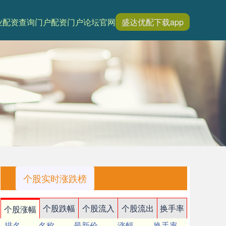
业配资查询门户
配资门户论坛官网
盛达优配下载app
个股实时涨跌榜
个股跌幅
个股流入
个股流出
换手率
个股涨幅
排名
名称
最新价
涨幅
换手率