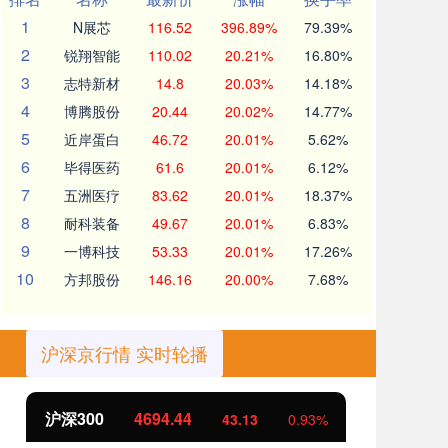
1
N展芯
116.52
396.89%
79.39%
2
锐翔智能
110.02
20.21%
16.80%
3
志特新材
14.8
20.03%
14.18%
4
博腾股份
20.44
20.02%
14.77%
5
近岸蛋白
46.72
20.01%
5.62%
6
毕得医药
61.6
20.01%
6.12%
7
五洲医疗
83.62
20.01%
18.37%
8
耐科装备
49.67
20.01%
6.83%
9
一博科技
53.33
20.01%
17.26%
10
方邦股份
146.16
20.00%
7.68%
沪深京行情 实时轮播
北证50
1134.24
创
11.37
1.01%