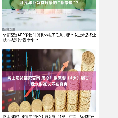
华富配资APP下载 计算机vs电子信息，哪个专业才是毕业
就有钱景的“香饽饽”？
网上期货配资官网 痛心！戴某睿（4岁）溺亡，玩水时家