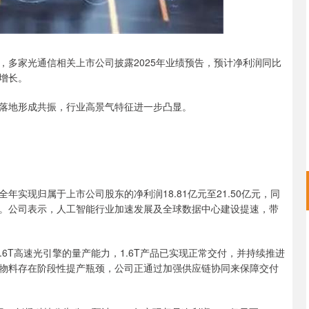
，多家光通信相关上市公司披露2025年业绩预告，预计净利润同比
增长。
落地形成共振，行业高景气特征进一步凸显。
全年实现归属于上市公司股东的净利润18.81亿元至21.50亿元，同
成。公司表示，人工智能行业加速发展及全球数据中心建设提速，带
.6T高速光引擎的量产能力，1.6T产品已实现正常交付，并持续推进
物料存在阶段性提产瓶颈，公司正通过加强供应链协同来保障交付