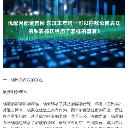
一、杨氏在西汉的兴起
展开剩余65%
杨震的家学影响深远，杨秉继承了其父的儒学传统，精通《京氏易》
并通古博今。杨秉在仕途上大有作为，四十岁便被任命为司空，历任
多个重要职位，甚至成为桓帝的老师，官至三公。在他之后，杨秉的
儿子杨赐也继承了家族的荣耀，最终官至司空，封临晋侯，成为东汉