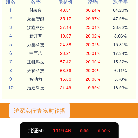
排名
名称
最新价
涨幅
换手率
1
N森合
48.31
66.24%
64.29%
2
龙鑫智能
35.17
29.97%
47.98%
3
汉鑫科技
37.44
23.04%
33.62%
4
新开普
10.07
20.02%
8.66%
5
万集科技
24.88
20.02%
15.81%
6
中巨芯
23.21
20.01%
17.34%
7
正帆科技
57.42
20.00%
15.32%
8
天禄科技
63.36
20.00%
6.11%
9
智动力
15.06
20.00%
5.78%
10
浩通科技
21.49
19.99%
16.93%
沪深京行情 实时轮播
北证50
1119.46
0.00
0.00%