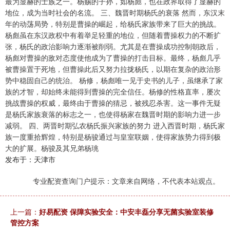
最为显赫的士族之一。杨赐的子孙，如杨彪，也在政界取得了显赫的
地位，成为当时社会的名流。 三、魏晋时期杨氏的衰落 然而，东汉末
年的动荡局势，特别是曹操的崛起，给杨氏家族带来了巨大的挑战。
杨彪虽在东汉政权中有着举足轻重的地位，但随着曹操权力的不断扩
张，杨氏的政治影响力逐渐被削弱。尤其是在曹操成功控制朝政后，
杨彪对曹操的敌对态度使他成为了曹操的打击目标。最终，杨彪几乎
被曹操置于死地，但曹操此后又努力拉拢杨氏，以期在复杂的政治形
势中稳固自己的统治。 杨修，杨彪唯一见于史书的儿子，虽继承了家
族的才智，却始终未能得到曹操的完全信任。杨修的性格直率，屡次
挑战曹操的权威，最终由于曹操的猜忌，被残忍杀害。这一事件无疑
是杨氏家族衰落的标志之一，也使得杨家在魏晋时期的影响力进一步
减弱。 四、两晋时期弘农杨氏振兴家族的努力 进入西晋时期，杨氏家
族一度重拾辉煌，特别是杨骏通过与皇室联姻，使得家族势力得到极
大的扩展。杨骏及其兄弟杨珧
发布于：天津市
专业配资查询门户提示：文章来自网络，不代表本站观点。
上一篇：
好易配资 保障实验安全：中安丰磊分享无菌实验室装修
管控方案