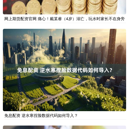
网上期货配资官网 痛心！戴某睿（4岁）溺亡，玩水时家长不在身旁
免息配资 逆水寒捏脸数据代码如何导入？