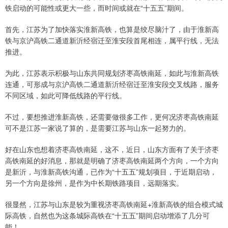
铁启动的可能性或更大一些，而时间或就在“十五五”期间。
首先，江苏为了加快落实淮新高铁，也算是绞尽脑汁了，由于淮新高
铁与京沪高铁二通道新沂经宿迁至淮安段首尾相连，属平行线，无法
推进。
为此，江苏表示积极与山东共同规划济枣高铁南延，如此与淮新高铁
连通，可形成与京沪高铁二通道新沂经宿迁至淮安段交叉线路，服务
不同区域，如此可降低线路的平行线。
不过，要想推进淮新高铁，还需要做很多工作，更何况济枣高铁南延
可不是江苏一家说了算的，是需要江苏与山东一起努力的。
好在山东也想着济枣高铁南延，这不，近日，山东方面有了关于济枣
高铁南延的好消息，那就是明确了济枣高铁南延两个方向，一个方向
是新沂，与淮新高铁沟通，已作为“十五五”规划项目，于近期启动，
另一个方向是徐州，是作为中长期铁路项目，远期落实。
很显然，江苏与山东是较为重视济枣高铁南延+淮新高铁的组合模式城
际高铁，自然也为这条城际高铁在“十五五”期间启动增添了几分可
能！