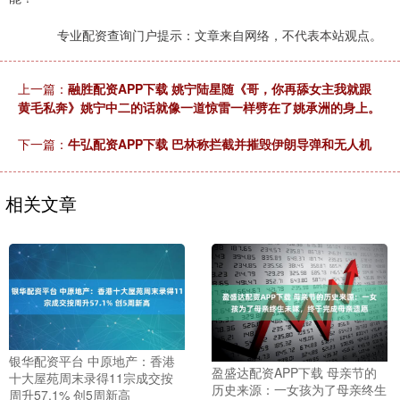
专业配资查询门户提示：文章来自网络，不代表本站观点。
上一篇：
融胜配资APP下载 姚宁陆星随《哥，你再舔女主我就跟
黄毛私奔》姚宁中二的话就像一道惊雷一样劈在了姚承洲的身上。
下一篇：
牛弘配资APP下载 巴林称拦截并摧毁伊朗导弹和无人机
相关文章
银华配资平台 中原地产：香港
盈盛达配资APP下载 母亲节的
十大屋苑周末录得11宗成交按
历史来源：一女孩为了母亲终生
周升57.1% 创5周新高