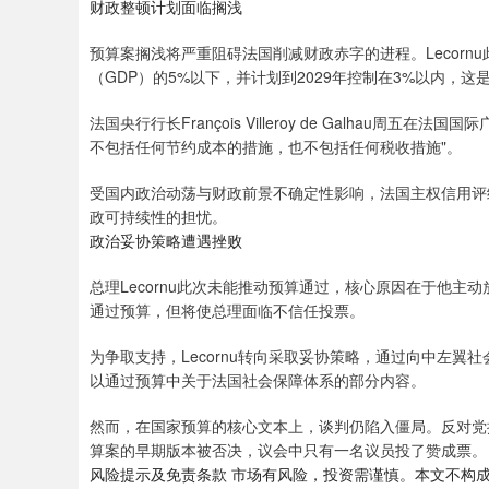
财政整顿计划面临搁浅
预算案搁浅将严重阻碍法国削减财政赤字的进程。Lecorn
（GDP）的5%以下，并计划到2029年控制在3%以内，
法国央行行长François Villeroy de Galhau
不包括任何节约成本的措施，也不包括任何税收措施"。
受国内政治动荡与财政前景不确定性影响，法国主权信用评
政可持续性的担忧。
政治妥协策略遭遇挫败
总理Lecornu此次未能推动预算通过，核心原因在于他
通过预算，但将使总理面临不信任投票。
为争取支持，Lecornu转向采取妥协策略，通过向中左
以通过预算中关于法国社会保障体系的部分内容。
然而，在国家预算的核心文本上，谈判仍陷入僵局。反对党
算案的早期版本被否决，议会中只有一名议员投了赞成票。
风险提示及免责条款 市场有风险，投资需谨慎。本文不构