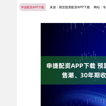
来源：期货股票配资APP下载
网站：专
申捷配资APP下载
深证成指
14272.86
.22
0.80%
162.74
1