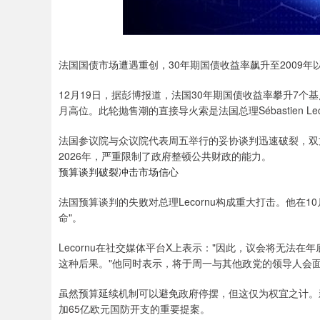
法国国债市场遭遇重创，30年期国债收益率飙升至2009
12月19日，据彭博报道，法国30年期国债收益率攀升7个基点
月高位。此轮抛售潮的直接导火索是法国总理Sébastien Le
法国参议院与众议院代表周五举行的妥协谈判迅速破裂，双
2026年，严重限制了政府整顿公共财政的能力。
预算谈判破裂冲击市场信心
法国预算谈判的失败对总理Lecornu构成重大打击。他在
命"。
Lecornu在社交媒体平台X上表示："因此，议会将无法
这种后果。"他同时表示，将于周一与其他政党的领导人会面
虽然预算延续机制可以避免政府停摆，但这仅为权宜之计。
加65亿欧元国防开支的重要提案。