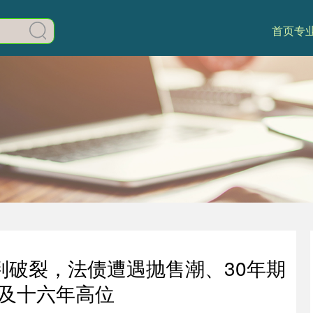
首页
专
判破裂，法债遭遇抛售潮、30年期
及十六年高位