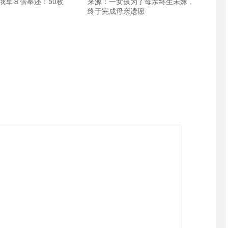
俄军８倍奉还：50枚
来源：一女孩为了母亲终生未嫁，
终于完成母亲遗愿