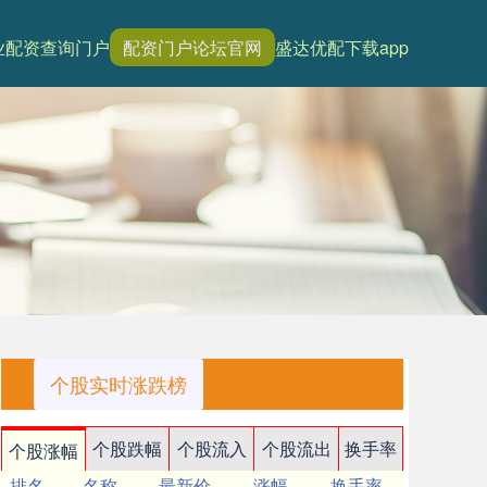
业配资查询门户
配资门户论坛官网
盛达优配下载app
个股实时涨跌榜
个股跌幅
个股流入
个股流出
换手率
个股涨幅
排名
名称
最新价
涨幅
换手率