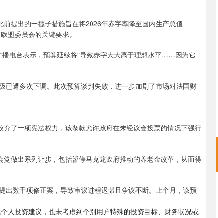
u此前提出的一揽子措施旨在将2026年赤字率降至国内生产总值
这是欧盟委员会的关键要求。
周五在法国国际广播电台表示，预算延续将"导致赤字大大高于理想水平……因为它
级已遭多次下调。此次预算谈判失败，进一步加剧了市场对法国财
主动放弃了一项宪法权力，该条款允许政府在未经议会投票的情况下强行
翼社会党做出系列让步，包括暂停马克龙政府推动的养老金改革，从而得
提出数千项修正案，导致审议进程迟滞且争议不断。上个月，该预
成个人投资建议，也未考虑到个别用户特殊的投资目标、财务状况或