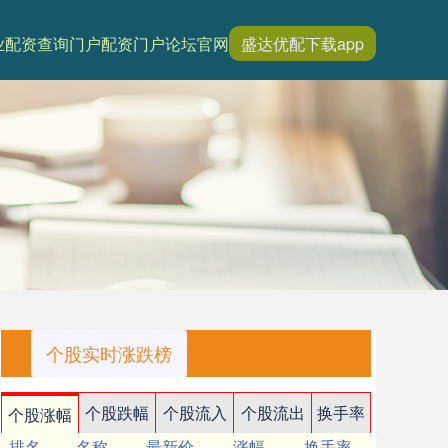
业配资查询门户
配资门户论坛官网
盛达优配下载app
个股实时涨跌榜
个股跌幅
个股流入
个股流出
换手率
个股涨幅
排名
名称
最新价
涨幅
换手率