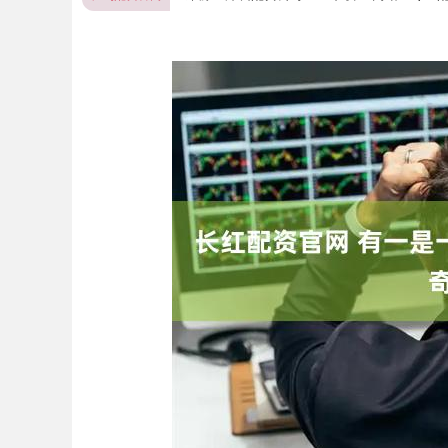
上证指数
3940.04
深
39.68
1.02%