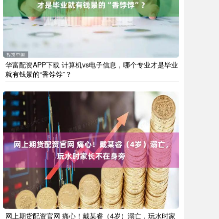
华富配资APP下载 计算机vs电子信息，哪个专业才是毕业
就有钱景的“香饽饽”？
网上期货配资官网 痛心！戴某睿（4岁）溺亡，玩水时家