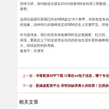
控球大师，场均能送出接近23分6篮板9助攻的准三双数据
赛季。
这四位超级巨星都已经在NBA超过16个赛季，却依然是各
的迹象，这种持久的巅峰状态在NBA历史上实属罕见。球迷
作为篮球迷，我们何其有幸能够同时见证詹姆斯、杜兰特、
表现，重新定义了职业篮球运动员的职业生涯长度和巅峰期
大，经得起时间的考验。
发布于：天津市
上一篇：
华富配资APP下载 计算机vs电子信息，哪个专
下一篇：
配操盘配资平台 库明加缺席勇士训练营！交易
相关文章