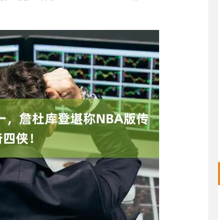
证成指
14311.01
沪深300
200.89
1.42%