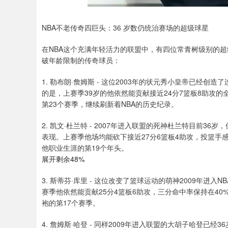
NBA不老传奇四巨头：36 岁数仍统治赛场的超级球星
在NBA这个充满年轻活力的联盟中，有四位常青树级别的
破年龄限制的传奇球员：
1. 勒布朗·詹姆斯 - 这位2003年的状元秀小皇帝已经创
的是，上赛季39岁的他依然能贡献接近24分7篮板8助攻
第23个赛季，继续刷新着NBA的历史纪录。
2. 凯文·杜兰特 - 2007年进入联盟的死神杜兰特目前36岁，
表现。上赛季他场均能砍下接近27分6篮板4助攻，投篮手
他职业生涯的第19个年头。
展开剩余48%
3. 斯蒂芬·库里 - 这位改变了篮球运动的萌神2009年进入
赛季他依然能贡献25分4篮板6助攻，三分命中率保持在4
袍的第17个赛季。
4. 詹姆斯·哈登 - 同样2009年进入联盟的大胡子哈登已经