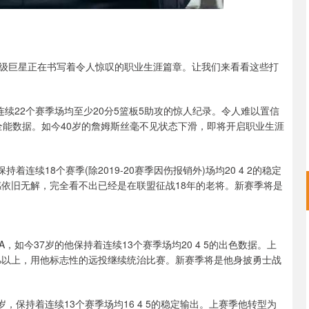
超级巨星正在书写着令人惊叹的职业生涯篇章。让我们来看看这些打
造了连续22个赛季场均至少20分5篮板5助攻的惊人纪录。令人难以置信
的全能数据。如今40岁的詹姆斯丝毫不见状态下滑，即将开启职业生涯
保持着连续18个赛季(除2019-20赛季因伤报销外)场均20 4 2的稳定
感依旧无解，完全看不出已经是在联盟征战18年的老将。新赛季将是
NBA，如今37岁的他保持着连续13个赛季场均20 4 5的出色数据。上
0%以上，用他标志性的远投继续统治比赛。新赛季将是他身披勇士战
36岁，保持着连续13个赛季场均16 4 5的稳定输出。上赛季他转型为